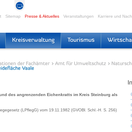
t
Sitemap
Presse & Aktuelles
Veranstaltungen
Karriere und Nac
Kreisverwaltung
Tourismus
Wirtscha
ationen der Fachämter
Amt für Umweltschutz
Natursch
idefläche Vaale
I
und des angrenzenden Eichenkratts im Kreis Steinburg als
flegegesetz (LPflegG) vom 19.11.1982 (GVOBl. Schl.-H. S. 256)