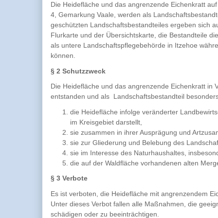
Die Heidefläche und das angrenzende Eichenkratt auf d
4, Gemarkung Vaale, werden als Landschaftsbestandt
geschützten Landschaftsbestandteiles ergeben sich a
Flurkarte und der Übersichtskarte, die Bestandteile d
als untere Landschaftspflegebehörde in Itzehoe wäh
können.
§ 2 Schutzzweck
Die Heidefläche und das angrenzende Eichenkratt in V
entstanden und als Landschaftsbestandteil besonder
die Heidefläche infolge veränderter Landbewirt
im Kreisgebiet darstellt,
sie zusammen in ihrer Ausprägung und Artzusa
sie zur Gliederung und Belebung des Landschaft
sie im Interesse des Naturhaushaltes, insbeson
die auf der Waldfläche vorhandenen alten Merge
§ 3 Verbote
Es ist verboten, die Heidefläche mit angrenzendem Ei
Unter dieses Verbot fallen alle Maßnahmen, die geeig
schädigen oder zu beeinträchtigen.