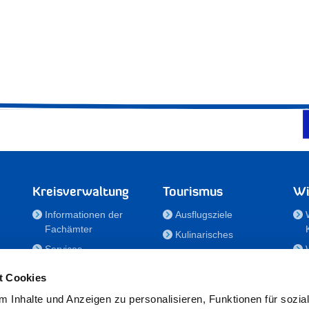
Kreisverwaltung
Tourismus
Wi
Informationen der
Ausflugsziele
Fachämter
Kulinarisches
Services
Aktivitäten in Holstein
e
Karriere und
Unterkünfte
t Cookies
Nachwuchskräfte
Veranstaltungen
 Inhalte und Anzeigen zu personalisieren, Funktionen für sozia
Notdienste