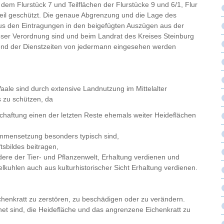
em Flurstück 7 und Teilflächen der Flurstücke 9 und 6/1, Flur
eil geschützt. Die genaue Abgrenzung und die Lage des
us den Eintragungen in den beigefügten Auszügen aus der
ieser Verordnung sind und beim Landrat des Kreises Steinburg
rend der Dienstzeiten von jedermann eingesehen werden
aale sind durch extensive Landnutzung im Mittelalter
s zu schützen, da
schaftung einen der letzten Reste ehemals weiter Heideflächen
mmensetzung besonders typisch sind,
sbildes beitragen,
dere der Tier- und Pflanzenwelt, Erhaltung verdienen und
lkuhlen auch aus kulturhistorischer Sicht Erhaltung verdienen.
chenkratt zu zerstören, zu beschädigen oder zu verändern.
net sind, die Heidefläche und das angrenzene Eichenkratt zu