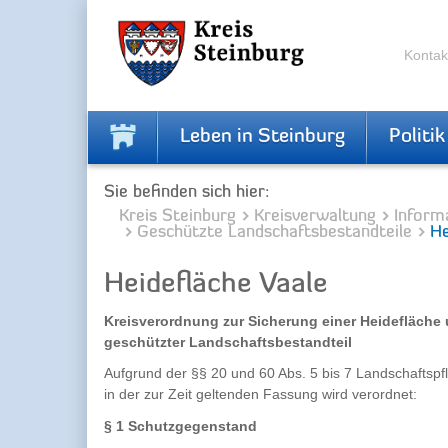
Zur
Zum
Navigation
Inhalt
springen
springen
Kontak
Leben in Steinburg
Politik
Sie befinden sich hier:
Kreis Steinburg
Kreisverwaltung
Inform
Geschützte Landschaftsbestandteile
He
Heidefläche Vaale
Kreisverordnung zur Sicherung einer Heidefläche 
geschützter Landschaftsbestandteil
Aufgrund der §§ 20 und 60 Abs. 5 bis 7 Landschaftsp
in der zur Zeit geltenden Fassung wird verordnet:
§ 1 Schutzgegenstand