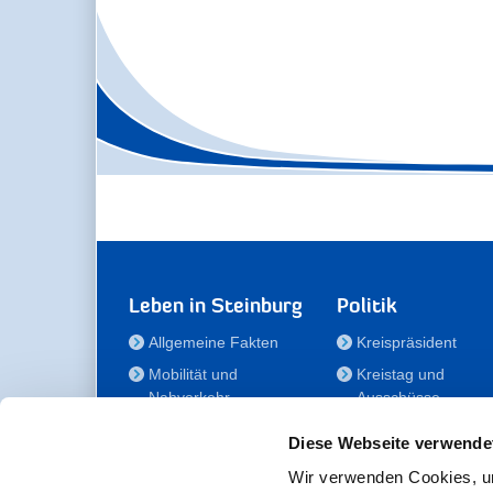
Leben in Steinburg
Politik
Allgemeine Fakten
Kreispräsident
Mobilität und
Kreistag und
Nahverkehr
Ausschüsse
Bauen und Wohnen
Die/Der Beauftragt
Diese Webseite verwende
für Menschen mit
Kultur und Freizeit
Behinderung
Wir verwenden Cookies, um
Familie