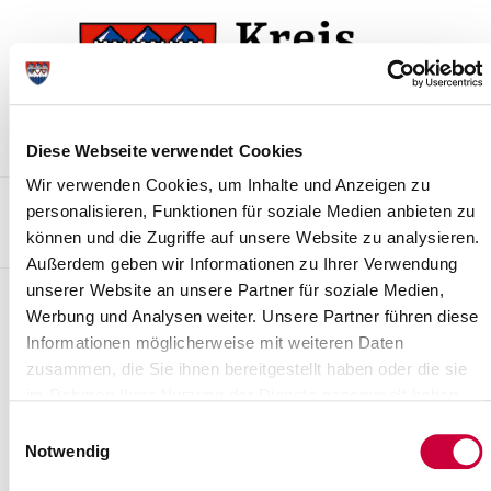
Zur
Zum
Navigation
Inhalt
springen
springen
Diese Webseite verwendet Cookies
Wir verwenden Cookies, um Inhalte und Anzeigen zu
Kontakt
Sitemap
Presse & Aktuelles
Veranstaltungen
personalisieren, Funktionen für soziale Medien anbieten zu
können und die Zugriffe auf unsere Website zu analysieren.
Karriere und Nachwuchskräfte
Suchen
Außerdem geben wir Informationen zu Ihrer Verwendung
unserer Website an unsere Partner für soziale Medien,
Genehmigung Bodenaufbringung
Werbung und Analysen weiter. Unsere Partner führen diese
auf landwirtschaftliche Flächen
Informationen möglicherweise mit weiteren Daten
zusammen, die Sie ihnen bereitgestellt haben oder die sie
Hier finden Sie folgende Unterlagen:
im Rahmen Ihrer Nutzung der Dienste gesammelt haben.
-
Antrag auf Auf- und Einbringen von Materialien auf oder in
Einwilligungsauswahl
Böden
Notwendig
-
Formular zur Beprobung von Böden bei Aufbringungen auf