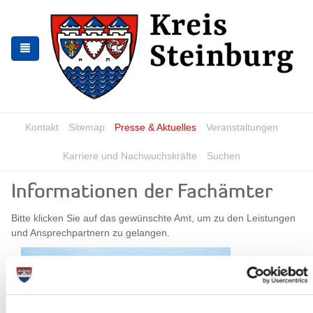
Zur
Zum
Navigation
Inhalt
springen
springen
Kontakt
Sitemap
Presse & Aktuelles
Veranstaltungen
Karriere und Nachwuchskräfte
Suchen
Informationen der Fachämter
Bitte klicken Sie auf das gewünschte Amt, um zu den Leistungen
und Ansprechpartnern zu gelangen.