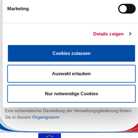
II1 Amt für Jugend, Familie und Sport
Marketing
II2 Sozialamt
II3 Amt für Kommunalaufsicht, Schulen und Kultur
II4 Amt für Teilhabe
Dezernat III - Ordnung
Details zeigen
III1 Ordnungsamt
III2 Gesundheitsamt
Cookies zulassen
III3 Veterinär- und Lebensmittelüberwachungsamt
Dezernat IV - Bauen und Umwelt
Auswahl erlauben
IV1 Amt für Umweltschutz
IV2 Kreisbauamt
IV3 Amt für Kreisentwicklung
IV4 Amt für Kreisstraßen
Nur notwendige Cookies
Eine schematische Darstellung der Verwaltungsgliederung finden
Sie in diesem
Organigramm
.