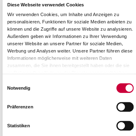
Diese Webseite verwendet Cookies
Wir verwenden Cookies, um Inhalte und Anzeigen zu
personalisieren, Funktionen für soziale Medien anbieten zu
können und die Zugriffe auf unsere Website zu analysieren.
Außerdem geben wir Informationen zu Ihrer Verwendung
unserer Website an unsere Partner für soziale Medien,
© Gahtow
Werbung und Analysen weiter. Unsere Partner führen diese
Landrat
Informationen möglicherweise mit weiteren Daten
Büro des Landrats - Presse- und
zusammen, die Sie ihnen bereitgestellt haben oder die sie
Öffentlichkeitsarbeit, Assistenz Landrat, Vorzimmer
im Rahmen Ihrer Nutzung der Dienste gesammelt haben.
Rechnungs- und Gemeindeprüfungsamt
Gleichstellungsbeauftragte
Einwilligungsauswahl
Notwendig
Dezernat I - Interne Dienstleistungen
I1 Amt für Finanzen
Präferenzen
I2 Rechtsamt
I3 Personalamt
I4 Amt für Organisation und digitale Prozesse
Statistiken
Dezernat II - Soziales