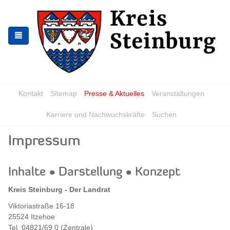
Zur
Zum
Navigation
Inhalt
springen
springen
Kontakt
Sitemap
Presse & Aktuelles
Veranstaltungen
Karriere und Nachwuchskräfte
Suchen
Impressum
Inhalte • Darstellung • Konzept
Kreis Steinburg - Der Landrat
Viktoriastraße 16-18
25524 Itzehoe
Tel. 04821/69 0 (Zentrale)