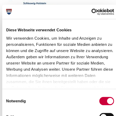
Diese Webseite verwendet Cookies
Wir verwenden Cookies, um Inhalte und Anzeigen zu
personalisieren, Funktionen für soziale Medien anbieten zu
können und die Zugriffe auf unsere Website zu analysieren.
Außerdem geben wir Informationen zu Ihrer Verwendung
Rechtliche Hinweise
unserer Website an unsere Partner für soziale Medien,
Werbung und Analysen weiter. Unsere Partner führen diese
Der Inhalt und die Darstellung dieser Website sind
Informationen möglicherweise mit weiteren Daten
urheberrechtlich geschützt. Vervielfältigungen und sonstige
zusammen, die Sie ihnen bereitgestellt haben oder die sie
Nutzung von Informationen oder Daten, insbesondere die
im Rahmen Ihrer Nutzung der Dienste gesammelt haben.
Verwendung von Texten, Textteilen, Bildwerken oder Grafiken
bedürfen, soweit nicht anders vermerkt, der vorherigen
Einwilligungsauswahl
Zustimmung des Kreises Steinburg. Die Nutzung sämtlicher
Notwendig
Informationen und das sonstige mit den Daten
zusammenhängende Tun, Dulden oder Unterlassen unterliegt
deutschem Recht. Erfüllungsort und Gerichtsstand ist Itzehoe.