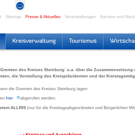
t
Sitemap
Presse & Aktuelles
Veranstaltungen
Karriere und Nac
Kreisverwaltung
Tourismus
Wirtscha
en Gremien des Kreises Steinburg: u.a. über die Zusammensetzung
ien, die Vorstellung des Kreispräsidenten und der Kreistagsmitgl
ann die Gremien des Kreises Steinburg tagen.
nen
hier
abgerufen werden.
ystem ALLRIS
(nur für die Kreistagsabgeordneten und Bürgerlichen Mit