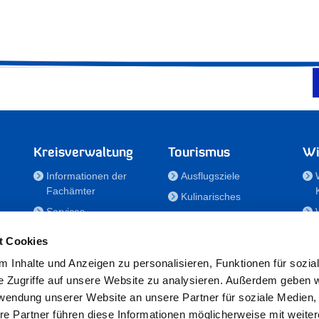
Kreisverwaltung
Tourismus
Wi
Informationen der
Ausflugsziele
Fachämter
Kulinarisches
Services
Aktivitäten in Holstein
e
Karriere und
Unterkünfte
t Cookies
Nachwuchskräfte
Veranstaltungen
 Inhalte und Anzeigen zu personalisieren, Funktionen für sozia
Notdienste
e Zugriffe auf unsere Website zu analysieren. Außerdem geben w
Bekanntmachungen
rwendung unserer Website an unsere Partner für soziale Medien
Formulare/Downloads
re Partner führen diese Informationen möglicherweise mit weite