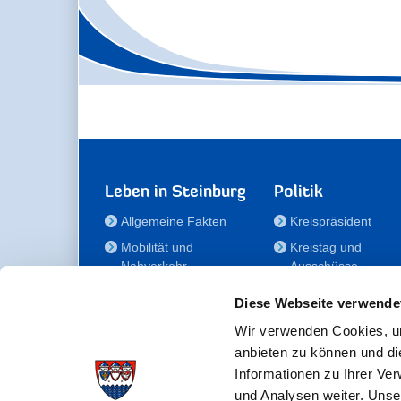
Leben in Steinburg
Politik
Allgemeine Fakten
Kreispräsident
Mobilität und
Kreistag und
Nahverkehr
Ausschüsse
Bauen und Wohnen
Die/Der Beauftragt
Diese Webseite verwende
für Menschen mit
Kultur und Freizeit
Behinderung
Wir verwenden Cookies, um
Familie
anbieten zu können und di
Der
Gesundheit
Informationen zu Ihrer Ve
Kreisseniorenbeirat
und Analysen weiter. Unse
Bildung
Förderstiftung