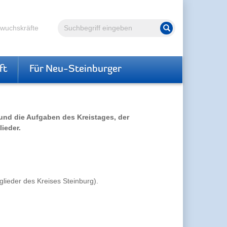
Volltextsuche
hwuchskräfte
Suche starten
ft
Für Neu-Steinburger
 und die Aufgaben des Kreistages, der
ieder.
glieder des Kreises Steinburg).