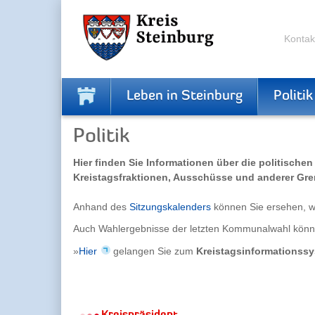
Zur
Zum
Navigation
Inhalt
springen
springen
Kontak
Leben in Steinburg
Politik
Politik
Hier finden Sie Informationen über die politisch
Kreistagsfraktionen, Ausschüsse und anderer Grem
Anhand des
Sitzungskalenders
können Sie ersehen, w
Auch Wahlergebnisse der letzten Kommunalwahl kön
»
Hier
gelangen Sie zum
Kreistagsinformationss