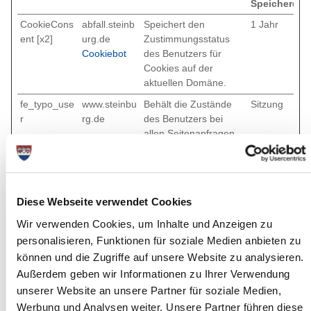
Speicherdau
CookieCons
abfall.steinb
Speichert den
1 Jahr
ent [x2]
urg.de
Zustimmungsstatus
Cookiebot
des Benutzers für
Cookies auf der
aktuellen Domäne.
fe_typo_use
www.steinbu
Behält die Zustände
Sitzung
r
rg.de
des Benutzers bei
allen Seitenanfragen
bei.
NSC_#
abfall.steinb
Verwendet, um
1 Tag
urg.de
Verkehr auf der
Website auf mehreren
Diese Webseite verwendet Cookies
Servern zu verteilen,
Wir verwenden Cookies, um Inhalte und Anzeigen zu
um die Antwortzeiten
personalisieren, Funktionen für soziale Medien anbieten zu
zu optimieren.
können und die Zugriffe auf unsere Website zu analysieren.
PHPSESSID
www.steinbu
Behält die Zustände
Sitzung
Außerdem geben wir Informationen zu Ihrer Verwendung
rg.de
des Benutzers bei
unserer Website an unsere Partner für soziale Medien,
allen Seitenanfragen
Werbung und Analysen weiter. Unsere Partner führen diese
bei.