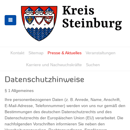
Zur
Zum
Navigation
Inhalt
springen
springen
Kontakt
Sitemap
Presse & Aktuelles
Veranstaltungen
Karriere und Nachwuchskräfte
Suchen
Datenschutzhinweise
§ 1 Allgemeines
Ihre personenbezogenen Daten (z. B. Anrede, Name, Anschrift,
E-Mail-Adresse, Telefonnummer) werden von uns nur gemäß den
Bestimmungen des deutschen Datenschutzrechts und des
Datenschutzrechts der Europäischen Union (EU) verarbeitet. Die
nachfolgenden Vorschriften informieren Sie neben den