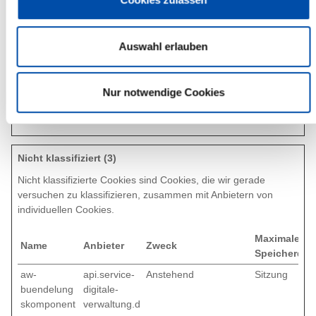
Besuchers die
bevorzugte Sprache
festzulegen.
Auswahl erlauben
steinburg-
steinburg.de
Speichert die
7 Tage
nav_tools
Benutzereinstellungen
Nur notwendige Cookies
für die Anzeige der
Layoutoptionen
Nicht klassifiziert (3)
Nicht klassifizierte Cookies sind Cookies, die wir gerade
versuchen zu klassifizieren, zusammen mit Anbietern von
individuellen Cookies.
Maximale
Name
Anbieter
Zweck
Speicherdau
aw-
api.service-
Anstehend
Sitzung
buendelung
digitale-
skomponent
verwaltung.d