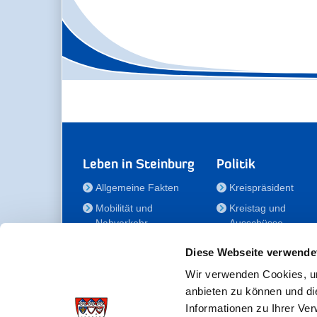
Leben in Steinburg
Politik
Allgemeine Fakten
Kreispräsident
Mobilität und
Kreistag und
Nahverkehr
Ausschüsse
Bauen und Wohnen
Die/Der Beauftragt
Diese Webseite verwende
für Menschen mit
Kultur und Freizeit
Behinderung
Wir verwenden Cookies, um
Familie
anbieten zu können und di
Der
Gesundheit
Informationen zu Ihrer Ve
Kreisseniorenbeirat