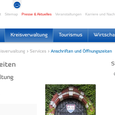
t
Sitemap
Presse & Aktuelles
Veranstaltungen
Karriere und Nac
Kreisverwaltung
Tourismus
Wirtscha
eisverwaltung
Services
Anschriften und Öffnungszeiten
eiten
S
ltung
8