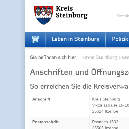
Zur
Zum
Navigation
Inhalt
springen
springen
Kontak
Leben in Steinburg
Politik
Sie befinden sich hier:
Kreis Steinburg
Kr
Anschriften und Öffnungsz
So erreichen Sie die Kreisverwa
Anschrift
Kreis Steinburg
Viktoriastraße 16-1
25524 Itzehoe
Postanschrift
Postfach 1632
25506 Itzehoe