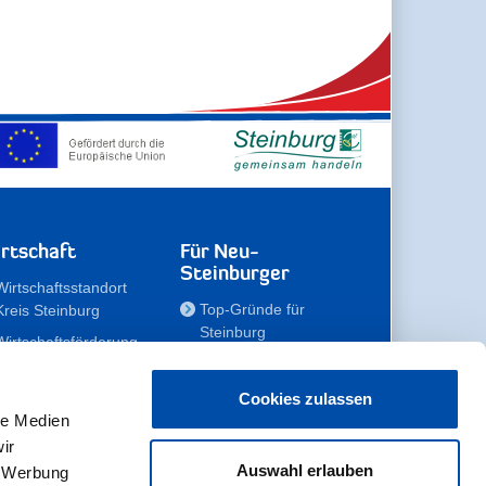
rtschaft
Für Neu-
Steinburger
Wirtschaftsstandort
Top-Gründe für
Kreis Steinburg
Steinburg
Wirtschaftsförderung
Familien
Kompetenzteam
Meine Immobilie
Unternehmen
Cookies zulassen
le Medien
Erholen
Zahlen, Daten,
ir
Fakten
Unsere Rekorde
Auswahl erlauben
, Werbung
Gewerbeflächen