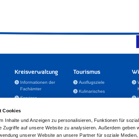
Kreisverwaltung
Tourismus
Wi
Informationen der
Ausflugsziele
Fachämter
Kulinarisches
Services
Aktivitäten in Holstein
e
Karriere und
Unterkünfte
t Cookies
Nachwuchskräfte
Veranstaltungen
 Inhalte und Anzeigen zu personalisieren, Funktionen für sozia
Notdienste
e Zugriffe auf unsere Website zu analysieren. Außerdem geben w
Bekanntmachungen
rwendung unserer Website an unsere Partner für soziale Medien