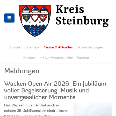
Zur
Zum
Navigation
Inhalt
springen
springen
Kontakt
Sitemap
Presse & Aktuelles
Veranstaltungen
Karriere und Nachwuchskräfte
Suchen
Meldungen
Wacken Open Air 2026: Ein Jubiläum
voller Begeisterung, Musik und
unvergesslicher Momente
Das Wacken Open Air hat auch in
seinem 35. Jubiläumsjahr eindrucksvoll