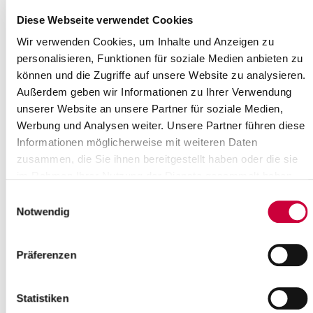
Diese Webseite verwendet Cookies
Wir verwenden Cookies, um Inhalte und Anzeigen zu
personalisieren, Funktionen für soziale Medien anbieten zu
können und die Zugriffe auf unsere Website zu analysieren.
ÖPNV Fahrplanänderungen während
Außerdem geben wir Informationen zu Ihrer Verwendung
des Wacken Open Air
unserer Website an unsere Partner für soziale Medien,
Werbung und Analysen weiter. Unsere Partner führen diese
17.07.2026: Die Linie 6170 (Itzehoe-
Informationen möglicherweise mit weiteren Daten
Besdorf) wird aufgrund der
Straßensperrungen auf der L131
zusammen, die Sie ihnen bereitgestellt haben oder die sie
(Hauptstraße und Dorfstraße in
im Rahmen Ihrer Nutzung der Dienste gesammelt haben.
Wacken), den...
Einwilligungsauswahl
Notwendig
Read more
Aktion „Zu gut für den Müll“
Präferenzen
Am Donnerstag, 16.07.2026, wird die
Aktion „Zu gut für den Müll“ fortgesetzt.
Statistiken
Die beteiligten Organisationen sind