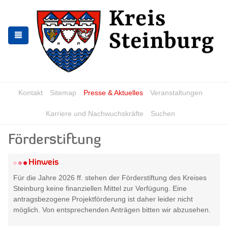
Zur
Zum
Navigation
Inhalt
springen
springen
Kontakt
Sitemap
Presse & Aktuelles
Veranstaltungen
Karriere und Nachwuchskräfte
Suchen
Förderstiftung
Hinweis
Für die Jahre 2026 ff. stehen der Förderstiftung des Kreises
Steinburg keine finanziellen Mittel zur Verfügung.
Eine
antragsbezogene Projektförderung ist daher leider nicht
möglich. Von entsprechenden Anträgen bitten wir abzusehen.