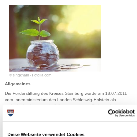
© singkham - Fotolia.com
Allgemeines
Die Förderstiftung des Kreises Steinburg wurde am 18.07.2011
vom Innenministerium des Landes Schleswig-Holstein als
rechtsfähige kommunale Stiftung anerkannt. Es handelt sich um
eine gemeinnützige, rechtlich selbständige kommunale Stiftung
nach privatem Recht.
Die Förderstiftung dient der Förderung der Jugend-, Familien-,
Diese Webseite verwendet Cookies
Bildungs- und Erziehungs- sowie der Kulturarbeit zu Gunsten der