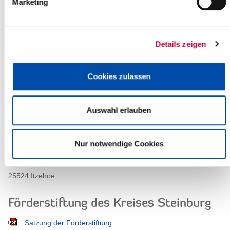
Marketing
Fax
04821/699 870
E-Mail
foerderstiftung[at]steinburg.de
Details zeigen
Anschrift:
Cookies zulassen
Förderstiftung des Kreises Steinburg
Viktoriastraße 16-18
Auswahl erlauben
25524 Itzehoe
Geschäftsstelle:
Nur notwendige Cookies
Dithmarscher Platz 9
25524 Itzehoe
Förderstiftung des Kreises Steinburg
Satzung der Förderstiftung