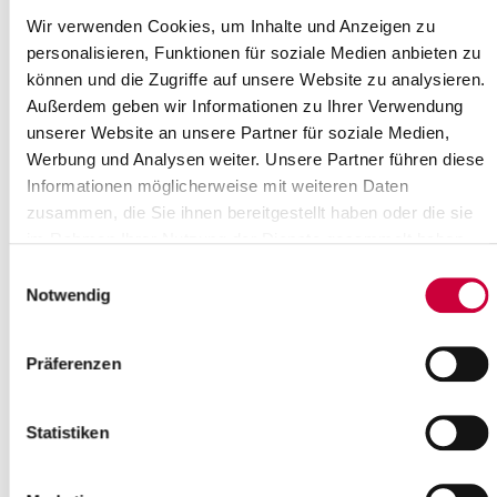
Einwohnerinnen und Einwohner im Gebiet des Kreises Steinburg.
Wir verwenden Cookies, um Inhalte und Anzeigen zu
Sie erfüllt ihre Aufgaben aus den Erträgnissen des
personalisieren, Funktionen für soziale Medien anbieten zu
Stiftungsvermögens, die aus der Beteiligung an der
können und die Zugriffe auf unsere Website zu analysieren.
Gemeinnützigen Fördergesellschaft des Kreises Steinburg mbH
Außerdem geben wir Informationen zu Ihrer Verwendung
bestehen.
unserer Website an unsere Partner für soziale Medien,
Der Landrat des Kreises Steinburg ist als Vorstand der
Werbung und Analysen weiter. Unsere Partner führen diese
gesetzliche Vertreter der Stiftung. Die Mitglieder des Kreistages
Informationen möglicherweise mit weiteren Daten
des Kreises Steinburg bilden das Kuratorium, das den
zusammen, die Sie ihnen bereitgestellt haben oder die sie
Haushaltsplan der Stiftung vorbereitet. Die Beschlussfassung des
Haushalts obliegt dem Kreistag des Kreises Steinburg.
im Rahmen Ihrer Nutzung der Dienste gesammelt haben.
Einwilligungsauswahl
Ansprechpartnerin
Notwendig
Die Sachbearbeitung für die Förderstiftung des Kreises Steinburg
wird wahrgenommen von
Präferenzen
Frau Eggert
Statistiken
Telefon
04821/69 870