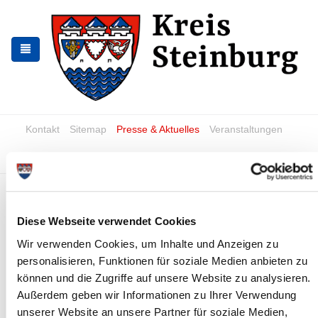
Zur
Zum
Navigation
Inhalt
springen
springen
Kontakt
Sitemap
Presse & Aktuelles
Veranstaltungen
Karriere und Nachwuchskräfte
Suchen
Meine Immobilie
Diese Webseite verwendet Cookies
Immer mit der Ruhe – in Städten und
Wir verwenden Cookies, um Inhalte und Anzeigen zu
Dörfern
personalisieren, Funktionen für soziale Medien anbieten zu
In den hübschen Kleinstädten und lebendigen Dörfern im
können und die Zugriffe auf unsere Website zu analysieren.
Kreis Steinburg geht es beschaulich zu. Hier fasst man
Außerdem geben wir Informationen zu Ihrer Verwendung
schnell Fuß, hier gewinnt man rasch neue Freunde - ob im
unserer Website an unsere Partner für soziale Medien,
Sportverein, beim Theaterbesuch oder beim Klönen auf dem