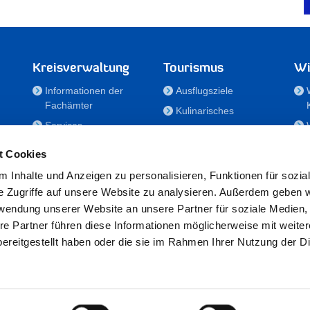
Kreisverwaltung
Tourismus
Wi
Informationen der
Ausflugsziele
Fachämter
Kulinarisches
Services
Aktivitäten in Holstein
e
Karriere und
Unterkünfte
t Cookies
Nachwuchskräfte
Veranstaltungen
 Inhalte und Anzeigen zu personalisieren, Funktionen für sozia
Notdienste
e Zugriffe auf unsere Website zu analysieren. Außerdem geben w
Bekanntmachungen
rwendung unserer Website an unsere Partner für soziale Medien
Formulare/Downloads
re Partner führen diese Informationen möglicherweise mit weite
RSS-Feeds
ereitgestellt haben oder die sie im Rahmen Ihrer Nutzung der D
/Sportförderung