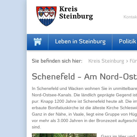
Zur
Zum
Navigation
Inhalt
springen
springen
Kontak
Leben in Steinburg
Politik
Sie befinden sich hier:
Kreis Steinburg
Fü
Schenefeld - Am Nord-Ost
In Schenefeld und Wacken wohnen Sie in unmittelbar
Nord-Ostsee-Kanals. Die ländlich geprägte Gegend is
pur: Knapp 1200 Jahre ist Schenefeld heute alt. Die i
erbaute Bonifatiuskirche ist die älteste Kirche Schlesw
Ganz in der Nähe, in Vaale, liegt eine Gruppe von Hüg
vor mehr als 3.000 Jahren in der Bronzezeit aufgesch
sind.
Ganz im Hier und 