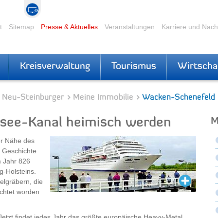
t
Sitemap
Presse & Aktuelles
Veranstaltungen
Karriere und Nac
Kreisverwaltung
Tourismus
Wirtscha
r Neu-Steinburger
Meine Immobilie
Wacken-Schenefeld
see-Kanal heimisch werden
M
er Nähe des
t Geschichte
m Jahr 826
ig-Holsteins.
elgräbern, die
ichtet worden
Jetzt findet jedes Jahr das größte europäische Heavy-Metal