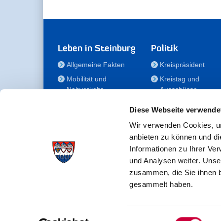
Leben in Steinburg
Politik
Allgemeine Fakten
Kreispräsident
Mobilität und
Kreistag und
Nahverkehr
Ausschüsse
Bauen und Wohnen
Die/Der Beauftragt
Diese Webseite verwende
für Menschen mit
Kultur und Freizeit
Behinderung
Wir verwenden Cookies, um
Familie
anbieten zu können und di
Der
Gesundheit
Informationen zu Ihrer Ve
Kreisseniorenbeirat
und Analysen weiter. Unse
Bildung
Förderstiftung
zusammen, die Sie ihnen b
Fördergesellschaft
gesammelt haben.
Einwilligungsauswahl