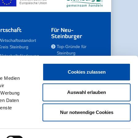
rtschaft
Für Neu-
Steinburger
Wirtschaftsstandort
Top-Gründe für
Kreis Steinburg
Steinburg
Wirtschaftsförderung
Familien
Kompetenzteam
Meine Immobilie
Unternehmen
Cookies zulassen
le Medien
Erholen
Zahlen, Daten,
ir
Fakten
Unsere Rekorde
Auswahl erlauben
, Werbung
Gewerbeflächen
Zukunftskampagne
ren Daten
ienste
Nur notwendige Cookies