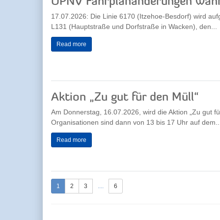
ÖPNV Fahrplanänderungen währ
17.07.2026: Die Linie 6170 (Itzehoe-Besdorf) wird au
L131 (Hauptstraße und Dorfstraße in Wacken), den...
Read more
Aktion „Zu gut für den Müll“
Am Donnerstag, 16.07.2026, wird die Aktion „Zu gut für 
Organisationen sind dann von 13 bis 17 Uhr auf dem..
Read more
1
2
3
....
6