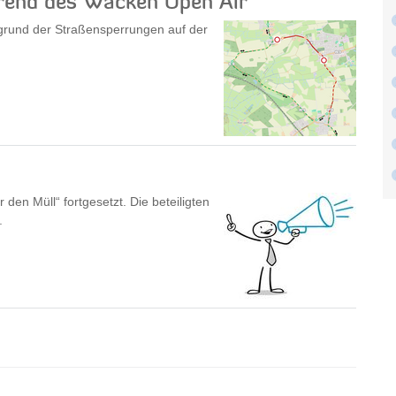
end des Wacken Open Air
fgrund der Straßensperrungen auf der
den Müll“ fortgesetzt. Die beteiligten
.