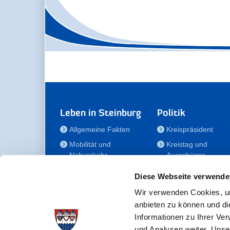
Leben in Steinburg
Politik
Allgemeine Fakten
Kreispräsident
Mobilität und
Kreistag und
Nahverkehr
Ausschüsse
Bauen und Wohnen
Die/Der Beauftragt
Diese Webseite verwende
für Menschen mit
Kultur und Freizeit
Behinderung
Wir verwenden Cookies, um
Familie
anbieten zu können und di
Der
Gesundheit
Informationen zu Ihrer Ve
Kreisseniorenbeirat
und Analysen weiter. Unse
Bildung