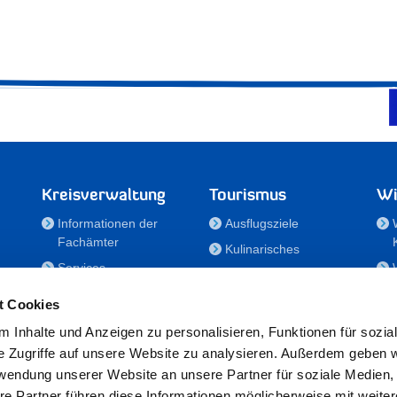
Kreisverwaltung
Tourismus
Wi
Informationen der
Ausflugsziele
Fachämter
Kulinarisches
Services
Aktivitäten in Holstein
e
Karriere und
Unterkünfte
t Cookies
Nachwuchskräfte
Veranstaltungen
 Inhalte und Anzeigen zu personalisieren, Funktionen für sozia
Notdienste
e Zugriffe auf unsere Website zu analysieren. Außerdem geben w
Bekanntmachungen
rwendung unserer Website an unsere Partner für soziale Medien
Formulare/Downloads
re Partner führen diese Informationen möglicherweise mit weite