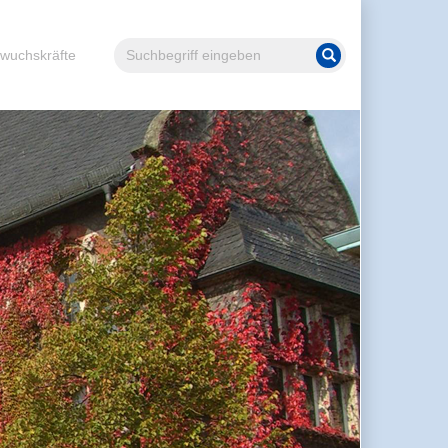
Volltextsuche
hwuchskräfte
Suche starten