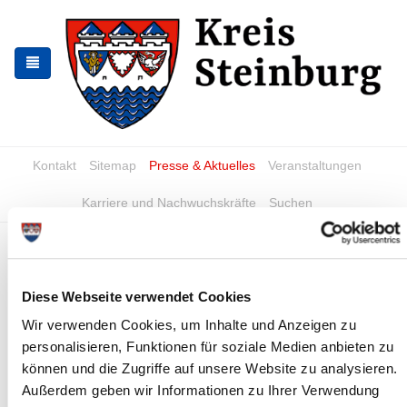
Zur
Zum
Navigation
Inhalt
springen
springen
Kontakt
Sitemap
Presse & Aktuelles
Veranstaltungen
Karriere und Nachwuchskräfte
Suchen
Kreistag und Ausschüsse
Dem Kreistag des Kreises Steinburg gehören seit dem
Diese Webseite verwendet Cookies
01.06.2023 55 Kreistagsabgeordnete an. Seit dem 19.03.2026
sind es 54 Kreistagsabgeordnete. Das Wahlergebnis finden Sie
Wir verwenden Cookies, um Inhalte und Anzeigen zu
»
hier.
personalisieren, Funktionen für soziale Medien anbieten zu
können und die Zugriffe auf unsere Website zu analysieren.
Außerdem geben wir Informationen zu Ihrer Verwendung