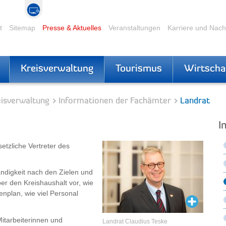
t
Sitemap
Presse & Aktuelles
Veranstaltungen
Karriere und Nac
Kreisverwaltung
Tourismus
Wirtscha
eisverwaltung
Informationen der Fachämter
Landrat
I
etzliche Vertreter des
ändigkeit nach den Zielen und
ber den Kreishaushalt vor, wie
nplan, wie viel Personal
Mitarbeiterinnen und
Landrat Claudius Teske