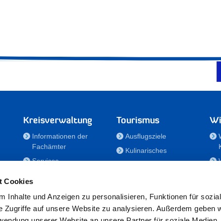
Kreisverwaltung
Tourismus
Wi
Informationen der
Ausflugsziele
Fachämter
Kulinarisches
Services
Aktivitäten in Holstein
e
Karriere und
Unterkünfte
t Cookies
Nachwuchskräfte
Veranstaltungen
 Inhalte und Anzeigen zu personalisieren, Funktionen für sozia
Notdienste
e Zugriffe auf unsere Website zu analysieren. Außerdem geben w
Bekanntmachungen
rwendung unserer Website an unsere Partner für soziale Medien