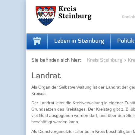
Zur
Zum
Navigation
Inhalt
springen
springen
Kontak
Leben in Steinburg
Politik
Sie befinden sich hier:
Kreis Steinburg
Kr
Landrat
Als Organ der Selbstverwaltung ist der Landrat der ges
Kreises.
Der Landrat leitet die Kreisverwaltung in eigener Zust
Grundsätzen des Kreistages. Der Kreistag gibt z. B. ü
viel Geld ausgegeben werden darf, und über den Stelle
beschäftigt werden kann.
Als Dienstvorgesetzter aller beim Kreis beschäftigten 