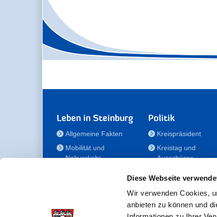
Leben in Steinburg
Politik
Allgemeine Fakten
Kreispräsident
Mobilität und
Kreistag und
Nahverkehr
Ausschüsse
Bauen und Wohnen
Die/Der Beauftragt
Diese Webseite verwende
für Menschen mit
Kultur und Freizeit
Behinderung
Wir verwenden Cookies, um
Familie
anbieten zu können und di
Der
Gesundheit
Informationen zu Ihrer Ve
Kreisseniorenbeirat