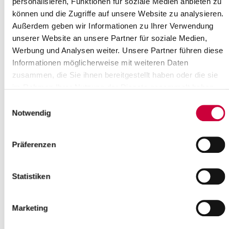
personalisieren, Funktionen für soziale Medien anbieten zu
12 Uhr und montags bis donnerstags von 14-16 Uhr besetzt.
können und die Zugriffe auf unsere Website zu analysieren.
5. Vor Betreten des Empfangs ist der dort
Außerdem geben wir Informationen zu Ihrer Verwendung
platzierte
Desinfektionsmittelspender
zu benutzen.
unserer Website an unsere Partner für soziale Medien,
Werbung und Analysen weiter. Unsere Partner führen diese
Informationen möglicherweise mit weiteren Daten
zusammen, die Sie ihnen bereitgestellt haben oder die sie
im Rahmen Ihrer Nutzung der Dienste gesammelt haben.
Einwilligungsauswahl
Notwendig
Das Rechtsamt des Kreises Steinburg ist als interner Dienstleister
Präferenzen
zuständig für:
Rechtsstreitigkeiten, vor Verwaltungs-, Sozial- sowie
Zivilgerichten
Statistiken
Erstellung von Rechtsgutachten für die Fachämter
Prüfung von Verträgen der Kreisverwaltung
Bearbeitung von Widersprüchen aus verschiedenen
Marketing
Bereichen der Kreisverwaltung
Schadensersatzangelegenheiten in Zusammenarbeit mit