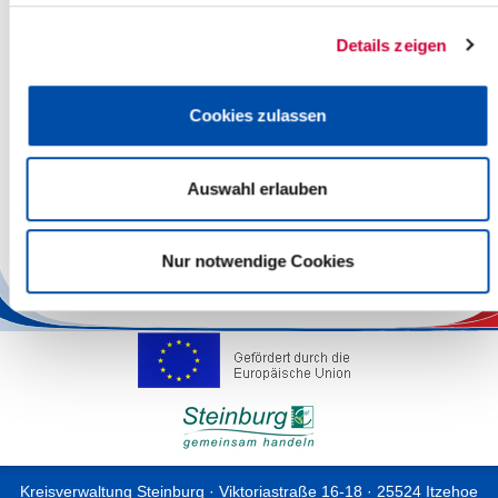
dem kommunalen Schadenausgleich
Details zeigen
Zum Rechtsamt gehört die
Zentrale Vergabestelle
. Sie ist für die
Durchführung von Ausschreibungen und Vergaben des Kreises
Steinburg zuständig.
Cookies zulassen
Rechtsberatungen darf das Rechtsamt nicht anbieten. In einem
solchen Fall sollten Sie sich an eine Rechtsanwältin/einen
Rechtsanwalt Ihres Vertrauens wenden.
Auswahl erlauben
Die geltenden Datenschutzhinweise des Rechtsamtes finden Sie
Nur notwendige Cookies
hier
.
Kreisverwaltung Steinburg · Viktoriastraße 16-18 · 25524 Itzehoe