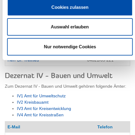
Zum Dezernat III - Ordnung gehören folgende Ämter:
Cookies zulassen
III1 Ordnungsamt
III2 Gesundheitsamt
III3 Veterinär- und Lebensmittelüberwachungsamt
Auswahl erlauben
E-Mail
Telefon
Nur notwendige Cookies
04821/69 231 Fax
Herr Dr. Treinies
04821/69 221
Dezernat IV - Bauen und Umwelt
Zum Dezernat IV - Bauen und Umwelt gehören folgende Ämter:
IV1 Amt für Umweltschutz
IV2 Kreisbauamt
IV3 Amt für Kreisentwicklung
IV4 Amt für Kreisstraßen
E-Mail
Telefon