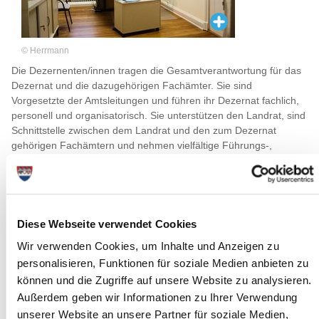
© Herrmann
Die Dezernenten/innen tragen die Gesamtverantwortung für das
Dezernat und die dazugehörigen Fachämter. Sie sind
Vorgesetzte der Amtsleitungen und führen ihr Dezernat fachlich,
personell und organisatorisch. Sie unterstützen den Landrat, sind
Schnittstelle zwischen dem Landrat und den zum Dezernat
gehörigen Fachämtern und nehmen vielfältige Führungs-,
Steuerungs- und Projektaufgaben wahr.
Dezernat I - Interne Dienstleistungen
Zum Dezernat I - Interne Dienstleistungen gehören folgende
Diese Webseite verwendet Cookies
Ämter:
Wir verwenden Cookies, um Inhalte und Anzeigen zu
I1 Amt für Finanzen
personalisieren, Funktionen für soziale Medien anbieten zu
I2 Rechtsamt
können und die Zugriffe auf unsere Website zu analysieren.
I3 Personalamt
Außerdem geben wir Informationen zu Ihrer Verwendung
I4 Amt für Organisation und digitale Prozesse
unserer Website an unsere Partner für soziale Medien,