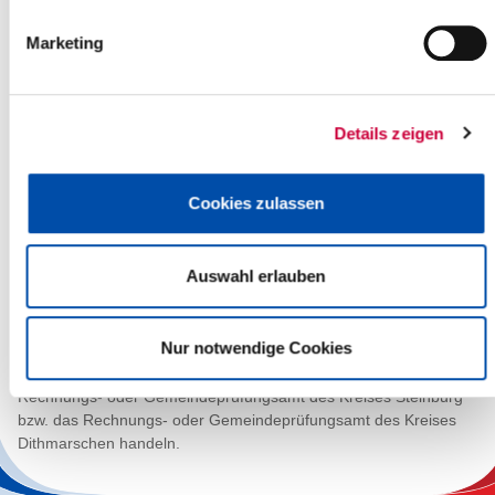
verwaltungsrechtlich,
finanz- und betriebswirtschaftlich und
Marketing
technisch
zu prüfen.
Die unterschiedlichen Aufgaben der Rechnungs- und
Details zeigen
Gemeindeprüfung werden in einer gemeinsamen
Organisationseinheit beim Kreis Steinburg erfüllt. Im
institutionellen Sinne allerdings haben die Kreise Steinburg und
Cookies zulassen
Dithmarschen jeweils ein
Rechnungsprüfungsamt
Auswahl erlauben
Gemeindeprüfungsamt
vorzuhalten.
Nur notwendige Cookies
Von der Aufgabenstellung ist es abhängig, ob der
Prüfungsamtsleiter und die Prüferinnen und Prüfer für das
Rechnungs- oder Gemeindeprüfungsamt des Kreises Steinburg
bzw. das Rechnungs- oder Gemeindeprüfungsamt des Kreises
Dithmarschen handeln.