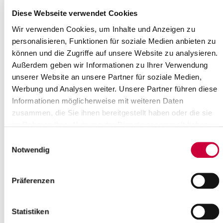
und Gemeindeprüfungsamtes Dithmarschen wahr und koordiniert
Diese Webseite verwendet Cookies
die Prüfungsaufgaben und deren inhaltliche Ausgestaltung in
Wir verwenden Cookies, um Inhalte und Anzeigen zu
beiden Kreisen. Durch die Konzentration der fachlichen
personalisieren, Funktionen für soziale Medien anbieten zu
Kapazitäten soll das Prüfungsniveau gesteigert und der
Verwaltungsaufwand insbesondere bei den Personalausgaben
können und die Zugriffe auf unsere Website zu analysieren.
verringert werden.
Außerdem geben wir Informationen zu Ihrer Verwendung
unserer Website an unsere Partner für soziale Medien,
Neben der klassischen Rechnungsprüfung wie z. B. bei den
Kassen- und Belegprüfungen sollen künftig die Beratung und
Werbung und Analysen weiter. Unsere Partner führen diese
Unterstützung der Verwaltungen, die Beteiligung an
Informationen möglicherweise mit weiteren Daten
Projektarbeiten, die Steuerungsunterstützung der
zusammen, die Sie ihnen bereitgestellt haben oder die sie
Geschäftsleitungen und die sogenannte begleitende Prüfung
im Rahmen Ihrer Nutzung der Dienste gesammelt haben.
insbesondere im Bausektor intensiviert werden, damit das
Einwilligungsauswahl
Prüfungsamt seine Anregungen zur Wirtschaftlichkeit und
Notwendig
Zweckmäßigkeit der Verwaltungsabläufe aktuell einbringen kann.
Durch das vielfältige Fachwissen der Prüferinnen und Prüfer, die
Präferenzen
in der gemeinsamen Prüfungseinrichtung der Kreise Steinburg
und Dithmarschen 10,75 Planstellen besetzen, ist das
Prüfungsamt darauf vorbereitet, Vorgänge aus sämtlichen
Statistiken
Bereichen der Verwaltung