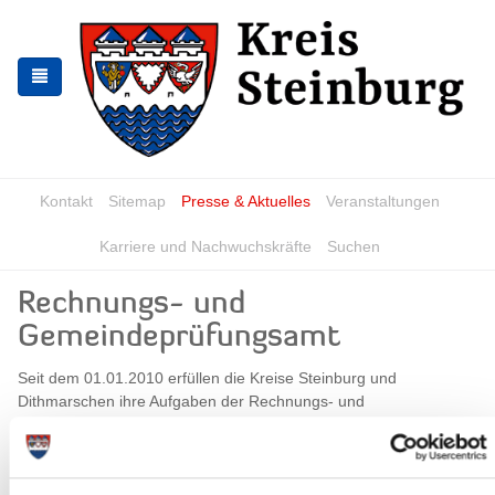
Zur
Zum
Navigation
Inhalt
springen
springen
Kontakt
Sitemap
Presse & Aktuelles
Veranstaltungen
Karriere und Nachwuchskräfte
Suchen
Rechnungs- und
Gemeindeprüfungsamt
Seit dem 01.01.2010 erfüllen die Kreise Steinburg und
Dithmarschen ihre Aufgaben der Rechnungs- und
Gemeindeprüfung unter gemeinsamer Leitung in einer
Verwaltungsgemeinschaft mit Sitz in Itzehoe und einer
Außenstelle in Heide. Der Prüfungsamtsleiter des Kreises
Steinburg nimmt zugleich die Leitungsfunktion des Rechnungs-