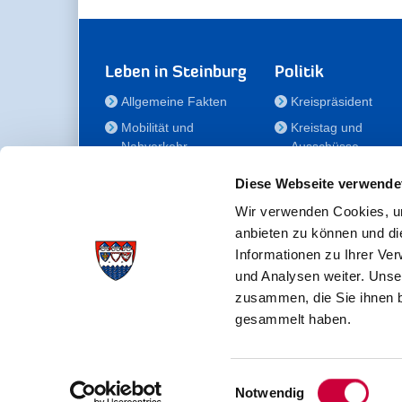
Leben in Steinburg
Politik
Allgemeine Fakten
Kreispräsident
Mobilität und
Kreistag und
Nahverkehr
Ausschüsse
Bauen und Wohnen
Die/Der Beauftragt
Diese Webseite verwende
für Menschen mit
Kultur und Freizeit
Behinderung
Wir verwenden Cookies, um
Familie
anbieten zu können und di
Der
Gesundheit
Informationen zu Ihrer Ve
Kreisseniorenbeirat
und Analysen weiter. Unse
Bildung
Förderstiftung
zusammen, die Sie ihnen b
Fördergesellschaft
gesammelt haben.
Einwilligungsauswahl
Kreisverwaltung Steinburg · Viktoriastraße 16-18 ·
Notwendig