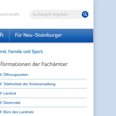
Volltextsuche
hwuchskräfte
Suche starten
ft
Für Neu-Steinburger
end, Familie und Sport
nformationen der Fachämter
Öffnungszeiten
Telefonliste der Kreisverwaltung
Landrat
Dezernate
Büro des Landrats