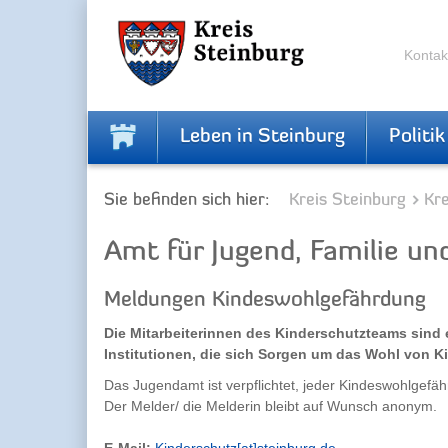
Zur
Zum
Navigation
Inhalt
springen
springen
Kontak
Leben in Steinburg
Politik
Sie befinden sich hier:
Kreis Steinburg
Kr
Amt für Jugend, Familie un
Meldungen Kindeswohlgefährdung
Die Mitarbeiterinnen des Kinderschutzteams sind 
Institutionen, die sich Sorgen um das Wohl von 
Das Jugendamt ist verpflichtet, jeder Kindeswohlgef
Der Melder/ die Melderin bleibt auf Wunsch anonym.