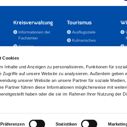
Kreisverwaltung
Tourismus
Wi
Informationen der
Ausflugsziele
Fachämter
Kulinarisches
Services
Aktivitäten in Holstein
e
Karriere und
Unterkünfte
t Cookies
Nachwuchskräfte
Veranstaltungen
 Inhalte und Anzeigen zu personalisieren, Funktionen für sozia
Notdienste
e Zugriffe auf unsere Website zu analysieren. Außerdem geben w
Bekanntmachungen
rwendung unserer Website an unsere Partner für soziale Medien
Formulare/Downloads
re Partner führen diese Informationen möglicherweise mit weite
RSS-Feeds
ereitgestellt haben oder die sie im Rahmen Ihrer Nutzung der D
/Sportförderung
 25524 Itzehoe · Telefon: 04821/69-0 · Fax: 04821/699-356 · E-Mail:
in
Präferenzen
Statistiken
Marketin