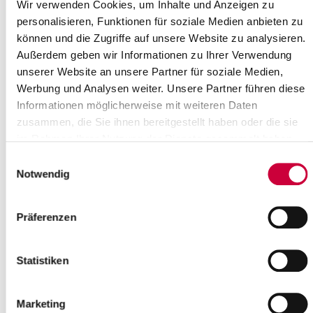
Wir verwenden Cookies, um Inhalte und Anzeigen zu
12 Uhr und montags bis donnerstags von 14-16 Uhr besetzt.
personalisieren, Funktionen für soziale Medien anbieten zu
können und die Zugriffe auf unsere Website zu analysieren.
Außerdem geben wir Informationen zu Ihrer Verwendung
unserer Website an unsere Partner für soziale Medien,
Werbung und Analysen weiter. Unsere Partner führen diese
Informationen möglicherweise mit weiteren Daten
zusammen, die Sie ihnen bereitgestellt haben oder die sie
Hier finden Sie Informationen der Abteilungen des Amtes für
im Rahmen Ihrer Nutzung der Dienste gesammelt haben.
Umweltschutz:
Einwilligungsauswahl
Abfallwirtschaft
Notwendig
Wasser und Boden
Naturschutz
Präferenzen
Statistiken
Marketing
Anschrift
Langer Peter 27a