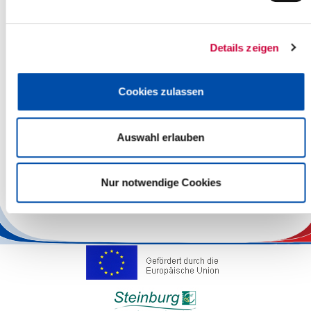
25524 Itzehoe
Amtsleiterin
Frau Wittmüß
Details zeigen
Telefon
04821/69 253
Fax
04821/699 253
Cookies zulassen
E-Mail
umweltamt[at]steinburg.de
Auswahl erlauben
Sie erreichen das Umweltamt im Allgemeinen montags bis
donnerstags von 8:00 Uhr bis 12:00 Uhr und 14:30 Uhr bis 15:45
Uhr. Freitags sind wir von 8:00 Uhr bis 12:00 Uhr erreichbar.
Nur notwendige Cookies
Außerhalb dieser Zeit stehen wir nach vorheriger
Terminabsprache zur Verfügung.