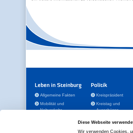
Leben in Steinburg
Politik
Allgemeine Fakten
Kreispräsident
Mobilität und
Kreistag und
Nahverkehr
Ausschüsse
Bauen und Wohnen
Die/Der Beauftragt
Diese Webseite verwende
für Menschen mit
Kultur und Freizeit
Behinderung
Wir verwenden Cookies, um