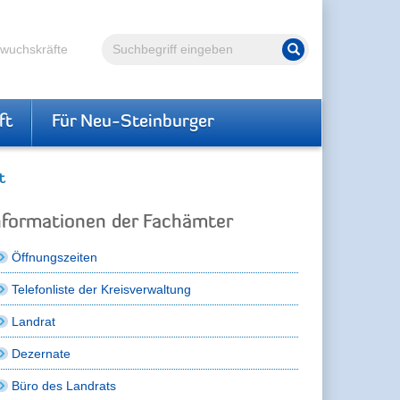
Volltextsuche
hwuchskräfte
Suche starten
ft
Für Neu-Steinburger
t
nformationen der Fachämter
Öffnungszeiten
Telefonliste der Kreisverwaltung
Landrat
Dezernate
Büro des Landrats