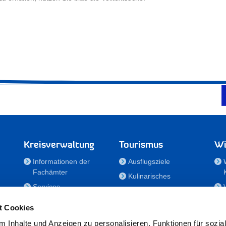
Kreisverwaltung
Tourismus
Wi
Informationen der
Ausflugsziele
Fachämter
Kulinarisches
Services
Aktivitäten in Holstein
e
Karriere und
Unterkünfte
t Cookies
Nachwuchskräfte
Veranstaltungen
 Inhalte und Anzeigen zu personalisieren, Funktionen für sozia