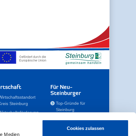
rtschaft
Für Neu-
Steinburger
Wirtschaftsstandort
Top-Gründe für
Kreis Steinburg
Steinburg
Wirtschaftsförderung
Familien
Kompetenzteam
Meine Immobilie
Unternehmen
Cookies zulassen
le Medien
Erholen