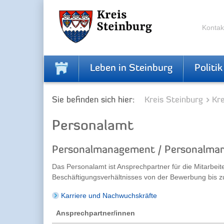
Zur
Zum
Navigation
Inhalt
springen
springen
Kontak
Leben in Steinburg
Politik
Sie befinden sich hier:
Kreis Steinburg
Kr
Personalamt
Personalmanagement / Personalmar
Das Personalamt ist Ansprechpartner für die Mitarbeite
Beschäftigungsverhältnisses von der Bewerbung bis zu
Karriere und Nachwuchskräfte
Ansprechpartner/innen