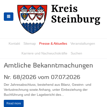
Zur
Zum
Navigation
Inhalt
springen
springen
Kontakt
Sitemap
Presse & Aktuelles
Veranstaltungen
Karriere und Nachwuchskräfte
Suchen
Amtliche Bekanntmachungen
Nr. 68/2026 vom 07.07.2026
Der Jahresabschluss, bestehend aus Bilanz, Gewinn- und
Verlustrechnung sowie Anhang, unter Einbeziehung der
Buchführung und der Lagebericht des...
Read more