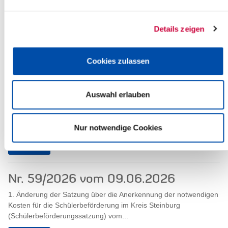
Nr. 61/2026 vom 10.06.2026
Details zeigen
Allgemeinverfügung zur Angliederung von Jagdbezirksflächen im
Bereich der Gemeinde Breitenburg (Nordoe)
Cookies zulassen
Read more
Auswahl erlauben
Nr. 60/2026 vom 09.06.2026
Sitzung des Hauptausschusses am Mittwoch, den 17.06.2026 um
Nur notwendige Cookies
17:00 Uhr Raum: Kreistagssaal, Viktoriastr. 16-18, 25524 Itzehoe
Read more
Nr. 59/2026 vom 09.06.2026
1. Änderung der Satzung über die Anerkennung der notwendigen
Kosten für die Schülerbeförderung im Kreis Steinburg
(Schülerbeförderungssatzung) vom...