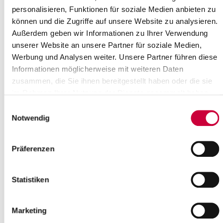
Wacken" im Wasserwerk Wacken,...
personalisieren, Funktionen für soziale Medien anbieten zu
können und die Zugriffe auf unsere Website zu analysieren.
Read more
Außerdem geben wir Informationen zu Ihrer Verwendung
unserer Website an unsere Partner für soziale Medien,
Nr. 64/2026 vom 17.06.2026
Werbung und Analysen weiter. Unsere Partner führen diese
Informationen möglicherweise mit weiteren Daten
Sitzung des Kuratoriums der Förderstiftung des Kreises Steinburg
zusammen, die Sie ihnen bereitgestellt haben oder die sie
am Donnerstag den 25.06.2026 um 16:30 Uhr
im Rahmen Ihrer Nutzung der Dienste gesammelt haben.
Raum: Regionales Berufsbildungszentrum,...
Einwilligungsauswahl
Read more
Notwendig
Nr. 63/2026 vom 17.06.2026
Präferenzen
Sitzung des Kreistages am Donnerstag den 25.06.2026 um 17:00
Uhr Raum: Regionales Berufsbildungszentrum, Raum H002,
Statistiken
Juliengardeweg 9, 25524 Itzehoe
...
Marketing
Read more