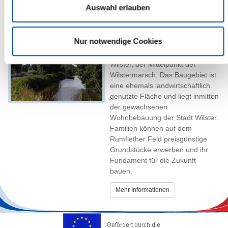
zur Verfügung.
Auswahl erlauben
Mehr Informationen
Nur notwendige Cookies
Baugebiet
Stadt Wilster -
"Rumflether Feld"
Wilster, der Mittelpunkt der
Wilstermarsch. Das Baugebiet ist
eine ehemals landwirtschaftlich
genutzte Fläche und liegt inmitten
der gewachsenen
Wohnbebauung der Stadt Wilster.
Familien können auf dem
Rumflether Feld preisgünstige
Grundstücke erwerben und ihr
Fundament für die Zukunft
bauen.
Mehr Informationen