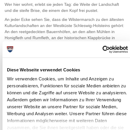
Wer hier wohnt, erlebt sie jeden Tag: die Weite der Landschaft
und die steife Brise, die einem den Kopf frei pustet.
An jeder Ecke sehen Sie, dass die Wilstermarsch zu den ältesten
Kulturlandschaften an der Westküste Schleswig-Holsteins gehört:
An den reetgedeckten Bauernhöfen, an den alten Mühlen in
Honigfleth und Rumfleth, an der historischen Klappbrücke in
Kasenort und an der gut erhaltenen Altstadt in Wilster.
Diese Webseite verwendet Cookies
Wir verwenden Cookies, um Inhalte und Anzeigen zu
personalisieren, Funktionen für soziale Medien anbieten zu
können und die Zugriffe auf unsere Website zu analysieren.
Außerdem geben wir Informationen zu Ihrer Verwendung
unserer Website an unsere Partner für soziale Medien,
Werbung und Analysen weiter. Unsere Partner führen diese
Wer in die Wilstermarsch zieht, baut auf jeden Fall nah am
Wasser: Mit 3,54 Metern unter Normalnull liegt in Neuendorf-
Informationen möglicherweise mit weiteren Daten
Sachsenbande Deutschlands tiefste Landstelle. Kein Wunder,
zusammen, die Sie ihnen bereitgestellt haben oder die sie