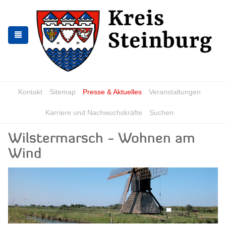
Zur
Zum
Navigation
Inhalt
springen
springen
Kontakt
Sitemap
Presse & Aktuelles
Veranstaltungen
Karriere und Nachwuchskräfte
Suchen
Wilstermarsch - Wohnen am
Wind