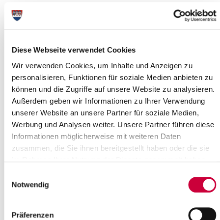
Brauchen Sie ab und an neue Reize, um sich nicht zu
langweilen?
Kellinghusen an der Stör ist mit gut 8.100 Einwohnern eher klein -
aber groß an seinen Möglichkeiten und Gegensätzen. Viele Feste
Diese Webseite verwendet Cookies
- wie Geranien- und Töpfermarkt - locken tausende Besucher.
Wir verwenden Cookies, um Inhalte und Anzeigen zu
Die Fayencen-Tradition hat Kellinghusen als Keramikstadt
personalisieren, Funktionen für soziale Medien anbieten zu
bekannt gemacht. Die Vielfalt spiegelt sich auch in der Landschaft
können und die Zugriffe auf unsere Website zu analysieren.
wieder: Die Marsch trifft hier auf den Geesthang und geht in eine
Wald- und Teichlandschaft über.
Außerdem geben wir Informationen zu Ihrer Verwendung
unserer Website an unsere Partner für soziale Medien,
Werbung und Analysen weiter. Unsere Partner führen diese
Informationen möglicherweise mit weiteren Daten
zusammen, die Sie ihnen bereitgestellt haben oder die sie
im Rahmen Ihrer Nutzung der Dienste gesammelt haben.
Einwilligungsauswahl
Notwendig
Präferenzen