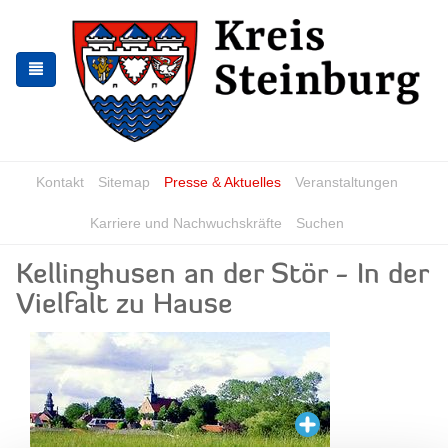
Zur
Zum
Navigation
Inhalt
springen
springen
Kontakt
Sitemap
Presse & Aktuelles
Veranstaltungen
Karriere und Nachwuchskräfte
Suchen
Kellinghusen an der Stör - In der
Vielfalt zu Hause