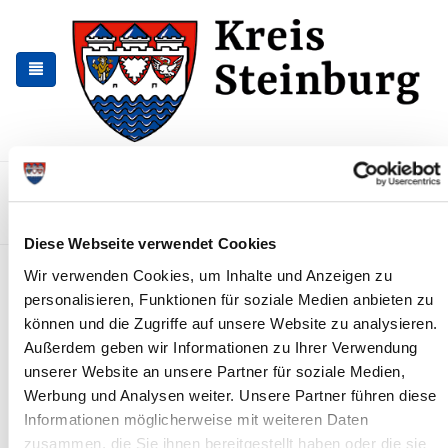
Zur
Zum
Navigation
Inhalt
springen
springen
Kontakt
Sitemap
Presse & Aktuelles
Veranstaltungen
Karriere und Nachwuchskräfte
Suchen
Diese Webseite verwendet Cookies
Kreis- und Stadtarchiv
Wir verwenden Cookies, um Inhalte und Anzeigen zu
personalisieren, Funktionen für soziale Medien anbieten zu
So erreichen Sie das gemeinsame
können und die Zugriffe auf unsere Website zu analysieren.
Außerdem geben wir Informationen zu Ihrer Verwendung
Archiv des Kreises Steinburg und der
unserer Website an unsere Partner für soziale Medien,
Stadt Itzehoe
Werbung und Analysen weiter. Unsere Partner führen diese
Informationen möglicherweise mit weiteren Daten
Anschrift
Markt 1
25524 Itzehoe
zusammen, die Sie ihnen bereitgestellt haben oder die sie