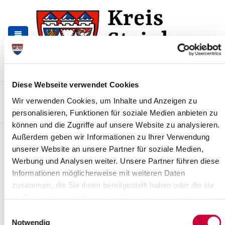
Zur
Zum
Navigation
Inhalt
springen
springen
Diese Webseite verwendet Cookies
Kontakt
Sitemap
Presse & Aktuelles
Veranstaltungen
Wir verwenden Cookies, um Inhalte und Anzeigen zu
Karriere und Nachwuchskräfte
Suchen
personalisieren, Funktionen für soziale Medien anbieten zu
können und die Zugriffe auf unsere Website zu analysieren.
Ausländerbehörde
Außerdem geben wir Informationen zu Ihrer Verwendung
unserer Website an unsere Partner für soziale Medien,
Werbung und Analysen weiter. Unsere Partner führen diese
So erreichen Sie die Ausländerbehörde
Informationen möglicherweise mit weiteren Daten
zusammen, die Sie ihnen bereitgestellt haben oder die sie
Anschrift
Kreis Steinburg
Karlstraße 13
im Rahmen Ihrer Nutzung der Dienste gesammelt haben.
25524 Itzehoe
Einwilligungsauswahl
Notwendig
Postanschrift
Postfach 1632