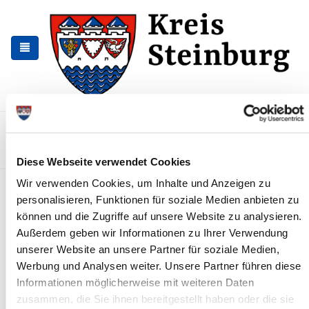
Zur
Zum
Navigation
Inhalt
springen
springen
Kontakt
Sitemap
Presse & Aktuelles
Veranstaltungen
Karriere und Nachwuchskräfte
Suchen
Diese Webseite verwendet Cookies
Wir verwenden Cookies, um Inhalte und Anzeigen zu
Schutzgebiete u. geschützte
personalisieren, Funktionen für soziale Medien anbieten zu
Objekte
können und die Zugriffe auf unsere Website zu analysieren.
Außerdem geben wir Informationen zu Ihrer Verwendung
Aus den beigefügten Listen können Sie die zur Zeit geschützten
unserer Website an unsere Partner für soziale Medien,
Gebiete und Landschaftselemente ersehen. Die
Karten der
Naturschutz- und Landschaftsschutzgebiete
können bereits
Werbung und Analysen weiter. Unsere Partner führen diese
eingesehen werden.
Informationen möglicherweise mit weiteren Daten
zusammen, die Sie ihnen bereitgestellt haben oder die sie
Grundsätzlich ist die UNB für die Ausweisung und die Betreuung