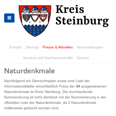
Zur
Zum
Navigation
Inhalt
springen
springen
Kontakt
Sitemap
Presse & Aktuelles
Veranstaltungen
Karriere und Nachwuchskräfte
Suchen
Naturdenkmale
Nachfolgend ein Übersichtsplan sowie eine Liste der
Informationsblätter einschließlich Fotos der
34
ausgewiesenen
Naturdenkmale im Kreis Steinburg. Die durchlaufende
Nummerierung ist nicht identisch mit der Nummerierung in der
offiziellen Liste der Naturdenkmale, da 2 Naturdenkmale
mittlerweile gelöscht worden sind.