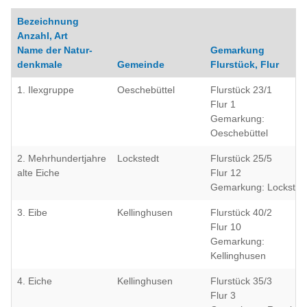
Bezeichnung
Anzahl, Art
Name der Natur-
Gemarkung
denkmale
Gemeinde
Flurstück, Flur
1. Ilexgruppe
Oeschebüttel
Flurstück 23/1
Flur 1
Gemarkung:
Oeschebüttel
2. Mehrhundertjahre
Lockstedt
Flurstück 25/5
alte Eiche
Flur 12
Gemarkung: Locksted
3. Eibe
Kellinghusen
Flurstück 40/2
Flur 10
Gemarkung:
Kellinghusen
4. Eiche
Kellinghusen
Flurstück 35/3
Flur 3