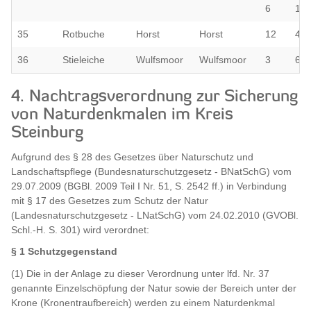
6
12/
35
Rotbuche
Horst
Horst
12
444
36
Stieleiche
Wulfsmoor
Wulfsmoor
3
69/
4. Nachtragsverordnung zur Sicherung
von Naturdenkmalen im Kreis
Steinburg
Aufgrund des § 28 des Gesetzes über Naturschutz und
Landschaftspflege (Bundesnaturschutzgesetz - BNatSchG) vom
29.07.2009 (BGBl. 2009 Teil I Nr. 51, S. 2542 ff.) in Verbindung
mit § 17 des Gesetzes zum Schutz der Natur
(Landesnaturschutzgesetz - LNatSchG) vom 24.02.2010 (GVOBl.
Schl.-H. S. 301) wird verordnet:
§ 1 Schutzgegenstand
(1) Die in der Anlage zu dieser Verordnung unter lfd. Nr. 37
genannte Einzelschöpfung der Natur sowie der Bereich unter der
Krone (Kronentraufbereich) werden zu einem Naturdenkmal