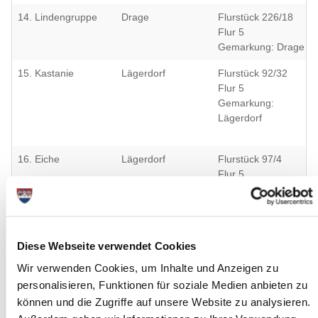
14. Lindengruppe
Drage
Flurstück 226/18
Flur 5
Gemarkung: Drage
15. Kastanie
Lägerdorf
Flurstück 92/32
Flur 5
Gemarkung:
Lägerdorf
16. Eiche
Lägerdorf
Flurstück 97/4
Flur 5
Gemarkung:
Lägerdorf
17. 1 Eiche
Drage
Flurstück 20/2
Flur 13
Diese Webseite verwendet Cookies
Gemarkung: Drage
Wir verwenden Cookies, um Inhalte und Anzeigen zu
personalisieren, Funktionen für soziale Medien anbieten zu
18. Eiche
Fitzbek
Flurstück 70/2
Flur 8
können und die Zugriffe auf unsere Website zu analysieren.
Gemarkung: Fitzbek