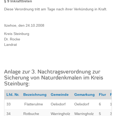
§ 9 Inkrafttreten
Diese Verordnung tritt am Tage nach ihrer Verkündung in Kraft.
Itzehoe, den 24.10.2008
Kreis Steinburg
Dr. Rocke
Landrat
Anlage zur 3. Nachtragsverordnung zur
Sicherung von Naturdenkmalen im Kreis
Steinburg:
Lfd. Nr.
Bezeichnung
Gemeinde
Gemarkung
Flur
Flu
33
Flatterulme
Oelixdorf
Oelixdorf
6
197
34
Rotbuche
Warringholz
Warringholz
5
36/