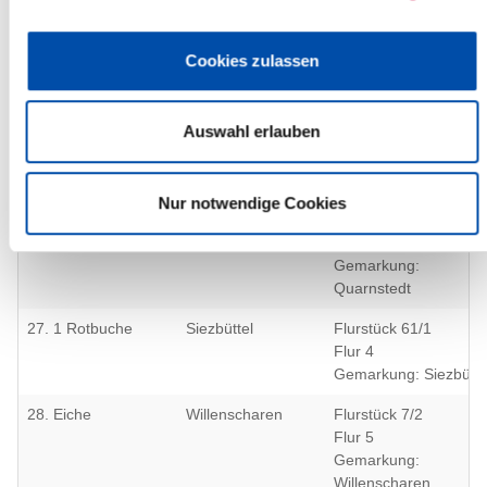
24. 2 Eichen
Kellinghusen
Flurstück 3/69
Flur 5
Cookies zulassen
Gemarkung:
Overndorf-Grönhude
Auswahl erlauben
25. Rotbuche
Lockstedt
Flurstück 7
Flur 5
Gemarkung Lockstedt
Nur notwendige Cookies
26. 1 Eiche
Quarnstedt
Flurstück 30/2
Flur 8
Gemarkung:
Quarnstedt
27. 1 Rotbuche
Siezbüttel
Flurstück 61/1
Flur 4
Gemarkung: Siezbütte
28. Eiche
Willenscharen
Flurstück 7/2
Flur 5
Gemarkung:
Willenscharen