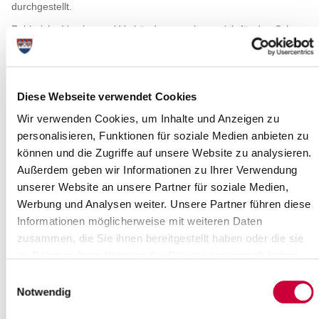
durchgestellt.
Zahlreiche Vereine und Verbände engagieren sich für den Schutz
von Natur und Landschaft. Nachfolgend ist eine Sammlung von
Internet-Links zusammengestellt worden. Klicken Sie den
gewünschten Link an und Sie werden auf die Homepage des
Vereins/Verbandes durchgestellt.
Diese Webseite verwendet Cookies
Agrar- und Umweltatlas
(Umweltdaten Schleswig-
Wir verwenden Cookies, um Inhalte und Anzeigen zu
Holstein)
personalisieren, Funktionen für soziale Medien anbieten zu
Aktion Fischotterschutz
(Das blaue Metropolnetz, ein
können und die Zugriffe auf unsere Website zu analysieren.
Leitprojekt der Metropolregion Hamburg)
Außerdem geben wir Informationen zu Ihrer Verwendung
Bingo Lotto
(Projektförderung)
Botanik-AG
(Botanische Arbeitsgemeinschaft im
unserer Website an unsere Partner für soziale Medien,
Heimatverband)
Werbung und Analysen weiter. Unsere Partner führen diese
Bundesamt für Naturschutz
(Informationen über
Informationen möglicherweise mit weiteren Daten
Neophyten)
zusammen, die Sie ihnen bereitgestellt haben oder die sie
BMELV
(Bundesministerium für Ernährung,
im Rahmen Ihrer Nutzung der Dienste gesammelt haben.
Landwirtschaft und Verbraucherschutz)
BMU
(Bundesministerium für Umwelt, Landwirtschaft
Einwilligungsauswahl
und Reaktorsicherheit)
Notwendig
Bund Steinburg
(BUND Kreisgruppe Steinburg)