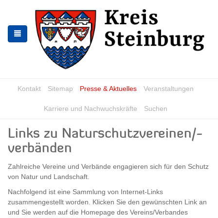
Zur
Zum
Navigation
Inhalt
springen
springen
Kontakt
Sitemap
Presse & Aktuelles
Veranstaltungen
Karriere und Nachwuchskräfte
Suchen
Links zu Naturschutzvereinen/-
verbänden
Zahlreiche Vereine und Verbände engagieren sich für den Schutz
von Natur und Landschaft.
Nachfolgend ist eine Sammlung von Internet-Links
zusammengestellt worden. Klicken Sie den gewünschten Link an
und Sie werden auf die Homepage des Vereins/Verbandes