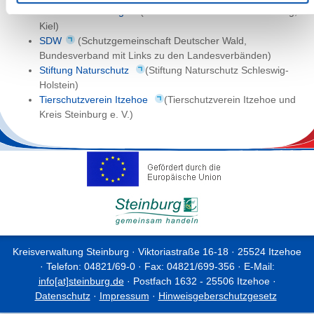
Schrobach-Stiftung
(Kurt und Erika Schrobach-Stiftung,
Kiel)
SDW
(Schutzgemeinschaft Deutscher Wald,
Bundesverband mit Links zu den Landesverbänden)
Stiftung Naturschutz
(Stiftung Naturschutz Schleswig-
Holstein)
Tierschutzverein Itzehoe
(Tierschutzverein Itzehoe und
Kreis Steinburg e. V.)
Kreisverwaltung Steinburg · Viktoriastraße 16-18 · 25524 Itzehoe
· Telefon: 04821/69-0 · Fax: 04821/699-356 · E-Mail:
info[at]steinburg.de
· Postfach 1632 - 25506 Itzehoe ·
Datenschutz
·
Impressum
·
Hinweisgeberschutzgesetz