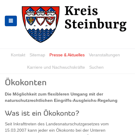
Zur
Zum
Navigation
Inhalt
springen
springen
Kontakt
Sitemap
Presse & Aktuelles
Veranstaltungen
Karriere und Nachwuchskräfte
Suchen
Ökokonten
Die Möglichkeit zum flexibleren Umgang mit der
naturschutzrechtlichen Eingriffs-Ausgleichs-Regelung
Was ist ein Ökokonto?
Seit Inkrafttreten des Landesnaturschutzgesetzes vom
15.03.2007 kann jeder ein Ökokonto bei der Unteren