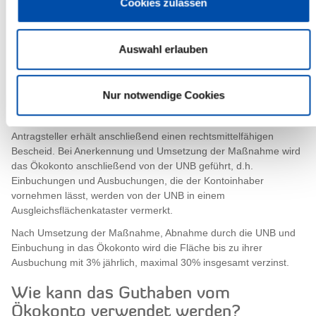
Cookies zulassen
rechtzeitig vor Beginn der Naturschutzmaßnahme zu stellen, da
die Maßnahme sonst nicht anerkannt werden kann. Neben den
Katasterunterlagen, einem Übersichts- und einem Lageplan muss
Auswahl erlauben
der Antrag insbesondere die Dokumentation des
Ausgangzustandes der Fläche, die Beschreibung der geplanten
Maßnahme und die Angaben zur langfristigen Pflege der Fläche
Nur notwendige Cookies
bzw. dem langfristig angestrebten Entwicklungsziel enthalten.
Die Antragsunterlagen werden von der UNB geprüft, der
Antragsteller erhält anschließend einen rechtsmittelfähigen
Bescheid. Bei Anerkennung und Umsetzung der Maßnahme wird
das Ökokonto anschließend von der UNB geführt, d.h.
Einbuchungen und Ausbuchungen, die der Kontoinhaber
vornehmen lässt, werden von der UNB in einem
Ausgleichsflächenkataster vermerkt.
Nach Umsetzung der Maßnahme, Abnahme durch die UNB und
Einbuchung in das Ökokonto wird die Fläche bis zu ihrer
Ausbuchung mit 3% jährlich, maximal 30% insgesamt verzinst.
Wie kann das Guthaben vom
Ökokonto verwendet werden?