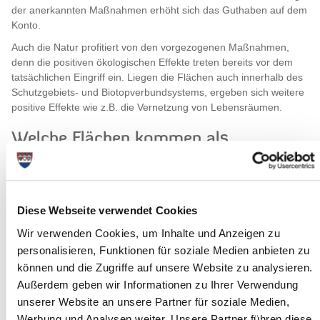
der anerkannten Maßnahmen erhöht sich das Guthaben auf dem
Konto.
Auch die Natur profitiert von den vorgezogenen Maßnahmen,
denn die positiven ökologischen Effekte treten bereits vor dem
tatsächlichen Eingriff ein. Liegen die Flächen auch innerhalb des
Schutzgebiets- und Biotopverbundsystems, ergeben sich weitere
positive Effekte wie z.B. die Vernetzung von Lebensräumen.
Welche Flächen kommen als
Ökokontoflächen in Betracht?
Generell kommen Flächen in Betracht, die naturschutzfachlich
aufgewertet werden können. Hochwertige Flächen, die bereits
Diese Webseite verwendet Cookies
dem gesetzlichen Biotopschutz unterliegen, können daher nicht in
ein Ökokonto eingestellt werden. Ebenfalls dürfen keine anderen
Wir verwenden Cookies, um Inhalte und Anzeigen zu
Förderungen oder Festlegungen auf den Flächen vorliegen.
personalisieren, Funktionen für soziale Medien anbieten zu
Vorrangig geeignet sind im Regelfall Flächen, für die der
können und die Zugriffe auf unsere Website zu analysieren.
Landschaftsplan der Gemeinde entsprechende
Außerdem geben wir Informationen zu Ihrer Verwendung
Entwicklungsaussagen trifft, die in übergeordneten Planungen
unserer Website an unsere Partner für soziale Medien,
dafür vorgeschlagen sind oder die in der Schutzgebiets- und
Werbung und Analysen weiter. Unsere Partner führen diese