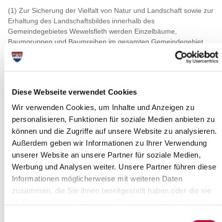
(1) Zur Sicherung der Vielfalt von Natur und Landschaft sowie zur
Erhaltung des Landschaftsbildes innerhalb des
Gemeindegebietes Wewelsfleth werden Einzelbäume,
Baumgruppen und Baumreihen im gesamten Gemeindegebiet
unter Schutz gestellt:
(2) Die Grenzen des Gemeindegebietes sind in einer
topographischen Karte im Maßstab 1 : 25000 mit brauner
Umrandung und in Katasterplankarten im Maßstab 1 : 5000
Diese Webseite verwendet Cookies
braun umrandet eingetragen. Die Karten sind beim Landrat des
Wir verwenden Cookies, um Inhalte und Anzeigen zu
Kreises Steinburg als untere Landschaftspflegebehörde und bei
personalisieren, Funktionen für soziale Medien anbieten zu
dem Amtsvorsteher des Amtes Wilstermarsch niedergelegt und
können dort während der Dienstzeit von jedermann eingesehen
können und die Zugriffe auf unsere Website zu analysieren.
werden.
Außerdem geben wir Informationen zu Ihrer Verwendung
unserer Website an unsere Partner für soziale Medien,
(3) Es sind nur Bäume geschützt, die in 1,30 m Höhe
Werbung und Analysen weiter. Unsere Partner führen diese
(Brusthöhendurchmesser) einen Durchmesser von mehr als 20
cm haben.
Informationen möglicherweise mit weiteren Daten
zusammen, die Sie ihnen bereitgestellt haben oder die sie
(4) Diese Verordnung gilt nicht für Obstbäume, Bäume in
im Rahmen Ihrer Nutzung der Dienste gesammelt haben.
Baumschulen und Gärtnereien sowie für Bäume in Gärten mit
Ausnahme der Bäume in Vorgärten.
Einwilligungsauswahl