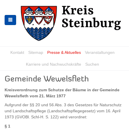
Zur
Zum
Navigation
Inhalt
springen
springen
Kontakt
Sitemap
Presse & Aktuelles
Veranstaltungen
Karriere und Nachwuchskräfte
Suchen
Gemeinde Wewelsfleth
Kreisverordnung zum Schutze der Bäume in der Gemeinde
Wewelsfleth vom 21. März 1977
Aufgrund der §§ 20 und 56 Abs. 3 des Gesetzes für Naturschutz
und Landschaftspflege (Landschaftspflegegesetz) vom 16. April
1973 (GVOBl. Schl-H. S. 122) wird verordnet:
§ 1