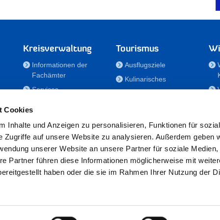
Kreisverwaltung
Tourismus
Wi
Informationen der
Ausflugsziele
Fachämter
Kulinarisches
Services
Aktivitäten in Holstein
e
Karriere und
Unterkünfte
t Cookies
Nachwuchskräfte
Veranstaltungen
 Inhalte und Anzeigen zu personalisieren, Funktionen für sozia
Notdienste
e Zugriffe auf unsere Website zu analysieren. Außerdem geben w
Bekanntmachungen
rwendung unserer Website an unsere Partner für soziale Medien
Formulare/Downloads
re Partner führen diese Informationen möglicherweise mit weite
RSS-Feeds
ereitgestellt haben oder die sie im Rahmen Ihrer Nutzung der D
/Sportförderung