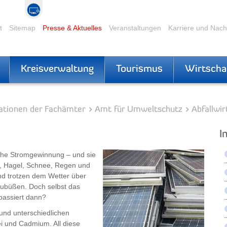
t
Sitemap
Presse & Aktuelles
Veranstaltungen
Karriere und Nac
Kreisverwaltung
Tourismus
Wirtscha
ationen der Fachämter
Amt für Umweltschutz
Abfallwir
I
iche Stromgewinnung – und sie
g, Hagel, Schnee, Regen und
nd trotzen dem Wetter über
nzubüßen. Doch selbst das
 passiert dann?
und unterschiedlichen
i und Cadmium. All diese