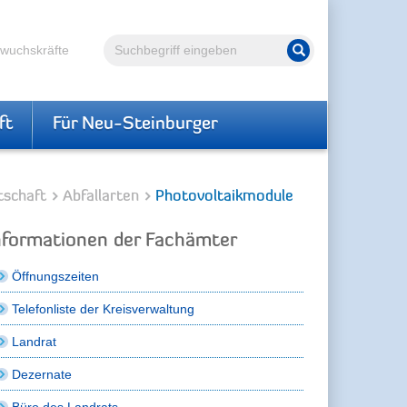
Volltextsuche
hwuchskräfte
Suche starten
ft
Für Neu-Steinburger
tschaft
Abfallarten
Photovoltaikmodule
nformationen der Fachämter
Öffnungszeiten
Telefonliste der Kreisverwaltung
Landrat
Dezernate
Büro des Landrats