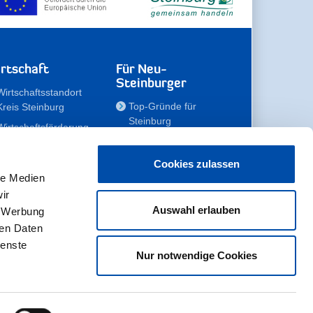
rtschaft
Für Neu-
Steinburger
Wirtschaftsstandort
Top-Gründe für
Kreis Steinburg
Steinburg
Wirtschaftsförderung
Familien
Kompetenzteam
Meine Immobilie
Unternehmen
Cookies zulassen
le Medien
Erholen
Zahlen, Daten,
ir
Fakten
Unsere Rekorde
Auswahl erlauben
, Werbung
Gewerbeflächen
Zukunftskampagne
ren Daten
ienste
Nur notwendige Cookies