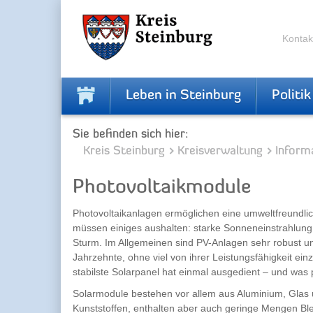
Zur
Zum
Navigation
Inhalt
springen
springen
Kontak
Leben in Steinburg
Politik
Sie befinden sich hier:
Kreis Steinburg
Kreisverwaltung
Inform
Photovoltaikmodule
Photovoltaikanlagen ermöglichen eine umweltfreundl
müssen einiges aushalten: starke Sonneneinstrahlun
Sturm. Im Allgemeinen sind PV-Anlagen sehr robust u
Jahrzehnte, ohne viel von ihrer Leistungsfähigkeit ei
stabilste Solarpanel hat einmal ausgedient – und was
Solarmodule bestehen vor allem aus Aluminium, Glas 
Kunststoffen, enthalten aber auch geringe Mengen Ble