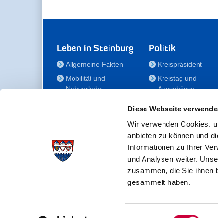
Leben in Steinburg
Politik
Allgemeine Fakten
Kreispräsident
Mobilität und
Kreistag und
Nahverkehr
Ausschüsse
Bauen und Wohnen
Die/Der Beauftragt
Diese Webseite verwende
für Menschen mit
Kultur und Freizeit
Behinderung
Wir verwenden Cookies, um
Familie
anbieten zu können und di
Der
Gesundheit
Informationen zu Ihrer Ve
Kreisseniorenbeirat
und Analysen weiter. Unse
Bildung
Förderstiftung
zusammen, die Sie ihnen b
Fördergesellschaft
gesammelt haben.
Einwilligungsauswahl