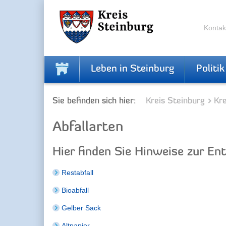
Zur
Zum
Navigation
Inhalt
springen
springen
Kontak
Leben in Steinburg
Politik
Sie befinden sich hier:
Kreis Steinburg
Kr
Abfallarten
Hier finden Sie Hinweise zur En
Restabfall
Bioabfall
Gelber Sack
Altpapier