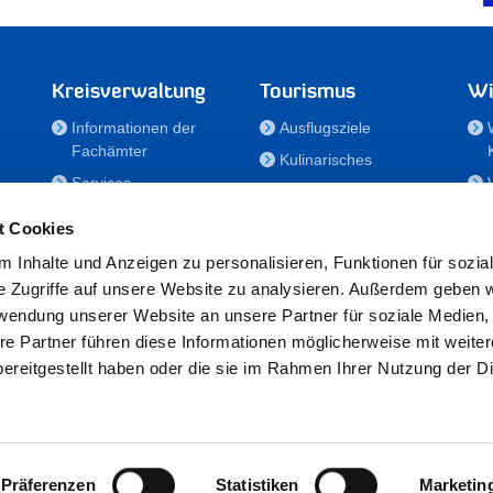
Kreisverwaltung
Tourismus
Wi
Informationen der
Ausflugsziele
Fachämter
Kulinarisches
Services
Aktivitäten in Holstein
e
Karriere und
Unterkünfte
t Cookies
Nachwuchskräfte
Veranstaltungen
 Inhalte und Anzeigen zu personalisieren, Funktionen für sozia
Notdienste
e Zugriffe auf unsere Website zu analysieren. Außerdem geben w
Bekanntmachungen
rwendung unserer Website an unsere Partner für soziale Medien
Formulare/Downloads
re Partner führen diese Informationen möglicherweise mit weite
RSS-Feeds
ereitgestellt haben oder die sie im Rahmen Ihrer Nutzung der D
/Sportförderung
 25524 Itzehoe · Telefon: 04821/69-0 · Fax: 04821/699-356 · E-Mail:
in
Präferenzen
Statistiken
Marketin