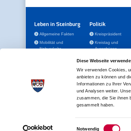
Leben in Steinburg
Politik
Allgemeine Fakten
Kreispräsident
Mobilität und
Kreistag und
Nahverkehr
Ausschüsse
Bauen und Wohnen
Die/Der Beauftragt
Diese Webseite verwende
für Menschen mit
Kultur und Freizeit
Behinderung
Wir verwenden Cookies, um
Familie
anbieten zu können und di
Der
Gesundheit
Informationen zu Ihrer Ve
Kreisseniorenbeirat
und Analysen weiter. Unse
Bildung
Förderstiftung
zusammen, die Sie ihnen b
Fördergesellschaft
gesammelt haben.
Einwilligungsauswahl
Kreisverwaltung Steinburg · Viktoriastraße 16-18 ·
Notwendig