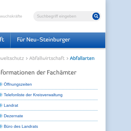
Volltextsuche
hwuchskräfte
Suche starten
ft
Für Neu-Steinburger
weltschutz
Abfallwirtschaft
Abfallarten
nformationen der Fachämter
Öffnungszeiten
Telefonliste der Kreisverwaltung
Landrat
Dezernate
Büro des Landrats