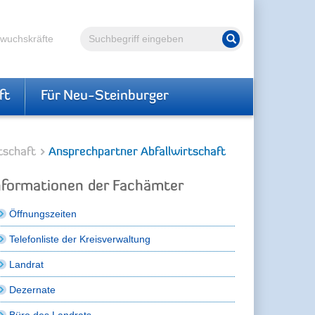
Volltextsuche
hwuchskräfte
Suche starten
ft
Für Neu-Steinburger
tschaft
Ansprechpartner Abfallwirtschaft
nformationen der Fachämter
Öffnungszeiten
Telefonliste der Kreisverwaltung
Landrat
Dezernate
Büro des Landrats