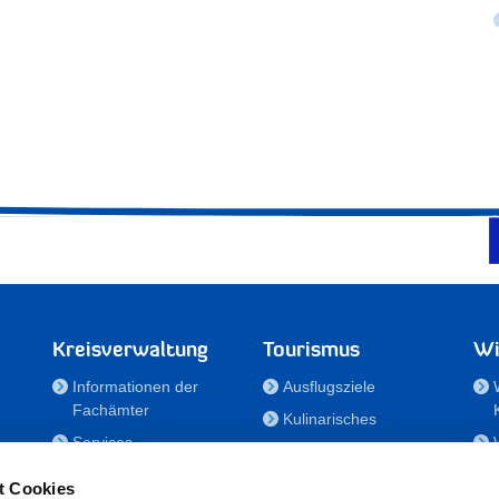
Kreisverwaltung
Tourismus
Wi
Informationen der
Ausflugsziele
Fachämter
Kulinarisches
Services
Aktivitäten in Holstein
e
Karriere und
Unterkünfte
t Cookies
Nachwuchskräfte