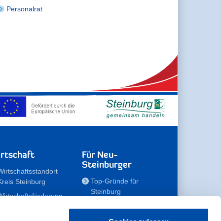
Personalrat
rtschaft
Für Neu-
Steinburger
Wirtschaftsstandort
Top-Gründe für
Kreis Steinburg
Steinburg
Wirtschaftsförderung
Familien
Kompetenzteam
Meine Immobilie
Unternehmen