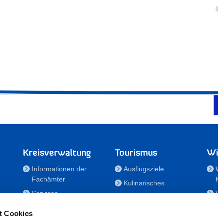
Kreisverwaltung
Tourismus
Wi
Informationen der
Ausflugsziele
Fachämter
Kulinarisches
Services
Aktivitäten in Holstein
e
Karriere und
Unterkünfte
t Cookies
Nachwuchskräfte