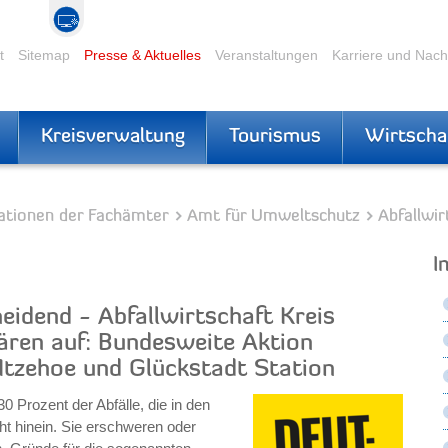
t
Sitemap
Presse & Aktuelles
Veranstaltungen
Karriere und Nac
Kreisverwaltung
Tourismus
Wirtscha
ationen der Fachämter
Amt für Umweltschutz
Abfallwir
I
heidend - Abfallwirtschaft Kreis
ären auf: Bundesweite Aktion
 Itzehoe und Glückstadt Station
 Prozent der Abfälle, die in den
t hinein. Sie erschweren oder