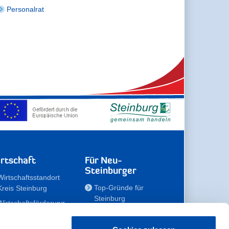
Personalrat
rtschaft
Für Neu-
Steinburger
Wirtschaftsstandort
Top-Gründe für
Kreis Steinburg
Steinburg
Wirtschaftsförderung
Familien
Kompetenzteam
Meine Immobilie
Unternehmen