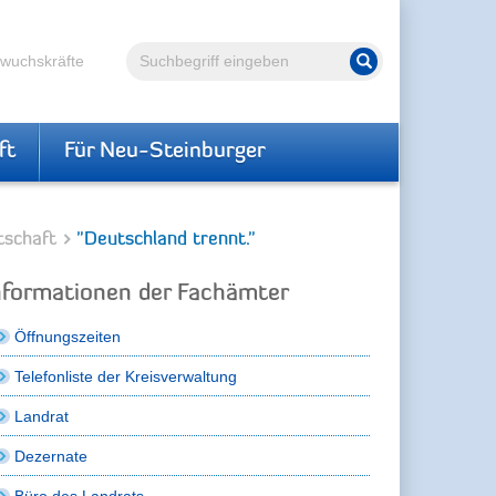
Volltextsuche
hwuchskräfte
Suche starten
ft
Für Neu-Steinburger
tschaft
"Deutschland trennt."
nformationen der Fachämter
Öffnungszeiten
Telefonliste der Kreisverwaltung
Landrat
Dezernate
Büro des Landrats