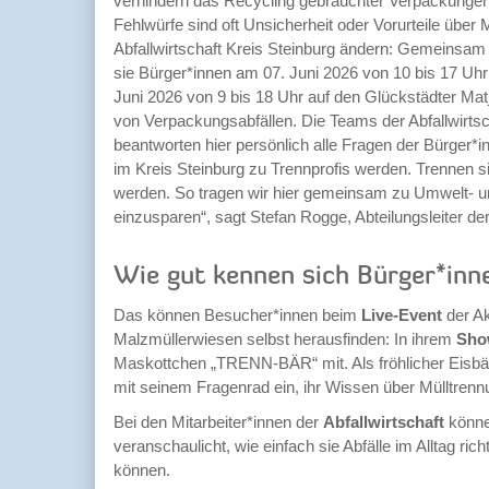
verhindern das Recycling gebrauchter Verpackungen
Fehlwürfe sind oft Unsicherheit oder Vorurteile über M
Abfallwirtschaft Kreis Steinburg ändern: Gemeinsam
sie Bürger*innen am 07. Juni 2026 von 10 bis 17 Uhr
Juni 2026 von 9 bis 18 Uhr auf den Glückstädter Ma
von Verpackungsabfällen. Die Teams der Abfallwirts
beantworten hier persönlich alle Fragen der Bürger*i
im Kreis Steinburg zu Trennprofis werden. Trennen si
werden. So tragen wir hier gemeinsam zu Umwelt- un
einzusparen“, sagt Stefan Rogge, Abteilungsleiter der
Wie gut kennen sich Bürger*inn
Das können Besucher*innen beim
Live-Event
der Ak
Malzmüllerwiesen selbst herausfinden: In ihrem
Sho
Maskottchen „TRENN-BÄR“ mit. Als fröhlicher Eisbär
mit seinem Fragenrad ein, ihr Wissen über Mülltrennu
Bei den Mitarbeiter*innen der
Abfallwirtschaft
könne
veranschaulicht, wie einfach sie Abfälle im Alltag ri
können.