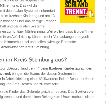
. Gründe für die sogenannten
ülltrennung. Das will die
 mit den dualen Systemen informiert
 beim Itzehoer Kindertag und am 13.
tjeswochen über das richtige Trennen
chaft und der dualen Systeme
nnen zu richtiger Mülltrennung. „Wir wollen, dass Bürger*innen
e ihren Abfall richtig, können mehr Verpackungen recycelt
d Klimaschutz bei und helfen, wichtige Rohstoffe
 Abfallwirtschaft Kreis Steinburg.
en im Kreis Steinburg aus?
tion „Deutschland trennt.“ beim
Itzehoer Kindertag
auf den
wtruck
bringen die Teams der dualen Systeme ihr
 in Arbeitskleidung eines Müllwerkers lädt er Besucher*innen
ng vor Ort zu testen und zu erweitern.
n die Kinder das Gelernte gleich umsetzen: Das
Sortierspiel
chtig trennen und damit einen Beitrag zum Umweltschutz leisten