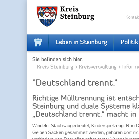
Zur
Zum
Navigation
Inhalt
springen
springen
Kontak
Leben in Steinburg
Politik
Sie befinden sich hier:
Kreis Steinburg
Kreisverwaltung
Inform
"Deutschland trennt."
Richtige Mülltrennung ist entsc
Steinburg und duale Systeme kl
„Deutschland trennt.“ macht in
Windeln, Staubsaugerbeutel, Kinderspielzeug: Rund 30
Gelben Säcken gesammelt werden, gehören dort nich