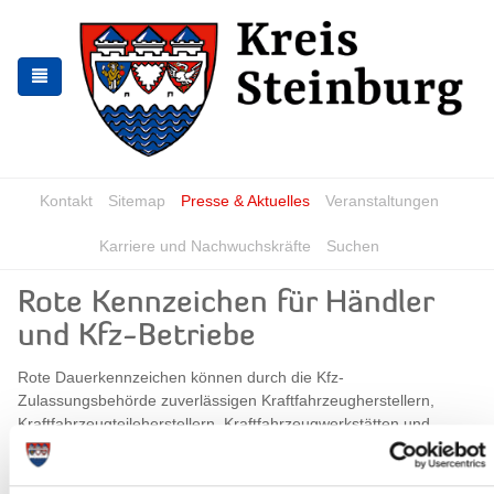
Zur
Zum
Navigation
Inhalt
springen
springen
Kontakt
Sitemap
Presse & Aktuelles
Veranstaltungen
Karriere und Nachwuchskräfte
Suchen
Rote Kennzeichen für Händler
und Kfz-Betriebe
Rote Dauerkennzeichen können durch die Kfz-
Zulassungsbehörde zuverlässigen Kraftfahrzeugherstellern,
Kraftfahrzeugteileherstellern, Kraftfahrzeugwerkstätten und
Kraftfahrzeughändlern befristet oder widerruflich zur
wiederkehrenden betrieblichen Verwendung, auch an
unterschiedlichen Fahrzeugen, für Prüfungs-, Probe- und