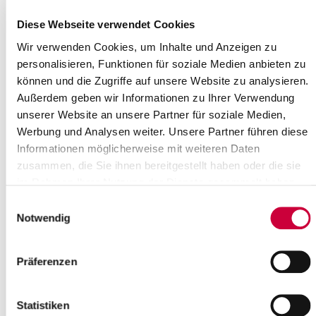
Überführungsfahrten, zugeteilt werden.
Diese Webseite verwendet Cookies
Für die Vergabe eines roten
Wir verwenden Cookies, um Inhalte und Anzeigen zu
Kennzeichens werden folgende
personalisieren, Funktionen für soziale Medien anbieten zu
Unterlagen von Ihnen benötigt
können und die Zugriffe auf unsere Website zu analysieren.
Außerdem geben wir Informationen zu Ihrer Verwendung
ein schriftlicher Antrag (diesen finden Sie
hier
unter dem
unserer Website an unsere Partner für soziale Medien,
Namen "Antrag auf Zuteilung eines roten Kennzeichens für
Werbung und Analysen weiter. Unsere Partner führen diese
Kfz-Gewerbe")
Informationen möglicherweise mit weiteren Daten
eine Versicherungsbestätigung für ein rotes Kennzeichen
zusammen, die Sie ihnen bereitgestellt haben oder die sie
(eVB)
Gültiger Personalausweis oder Reisepass, sofern kein
im Rahmen Ihrer Nutzung der Dienste gesammelt haben.
Personalausweis vorhanden
Einwilligungsauswahl
Polizeiliches Führungszeugnis für die Erteilung von roten
Notwendig
Kennzeichen, dieses ist zur Feststellung der
Zuverlässigkeit erforderlich (beim zuständigen
Einwohnermeldeamt zu beantragen)
Präferenzen
bei Erledigung durch Dritte: Zusätzlich eine Vollmacht und
Personalausweis der bevollmächtigten Person
bei Anmeldung einer Firma: Handelsregisterauszug und
Statistiken
Gewerbeanmeldung