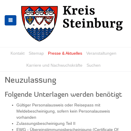
Zur
Zum
Navigation
Inhalt
springen
springen
Kontakt
Sitemap
Presse & Aktuelles
Veranstaltungen
Karriere und Nachwuchskräfte
Suchen
Neuzulassung
Folgende Unterlagen werden benötigt
Gültiger Personalausweis oder Reisepass mit
Meldebescheinigung, sofern kein Personalausweis
vorhanden
Zulassungsbescheinigung Teil II
EWG - Übereinstimmungsbescheinigung (Certificate Of