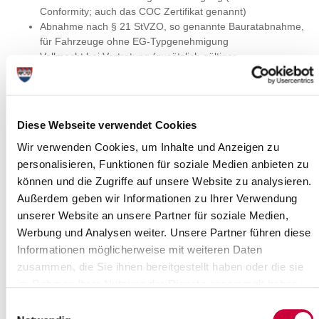
Conformity; auch das COC Zertifikat genannt)
Abnahme nach § 21 StVZO, so genannte Bauratabnahme,
für Fahrzeuge ohne EG-Typgenehmigung
Vollmacht bei Vertretung (zusätzlich gültiger
Personalausweis oder Pass des Vertreters) - den Vordruck
finden Sie
hier
unter dem Namen "Vollmacht für die
Zulassungsbehörde"
elektronische Versicherungsbestätigung (7-stelliger Code
Diese Webseite verwendet Cookies
der Versicherungsgesellschaft)
SEPA-Lastschriftmandat (Kfz-Steuer) den Vordruck
Wir verwenden Cookies, um Inhalte und Anzeigen zu
erhalten Sie
hier
personalisieren, Funktionen für soziale Medien anbieten zu
Sollte das Fahrzeug für landwirtschaftliche Nutzung
können und die Zugriffe auf unsere Website zu analysieren.
zugelassen werden, ist vom Fahrzeughalter anstelle des
Außerdem geben wir Informationen zu Ihrer Verwendung
SEPA-Lastschriftmandates (Kfz-Steuer) ein Antrag auf
unserer Website an unsere Partner für soziale Medien,
Steuerbefreiung nach § 3 Nr. 7 Kraftfahrzeugsteuergesetz
Werbung und Analysen weiter. Unsere Partner führen diese
(den Vordruck finden Sie
hier
) auszufüllen.
Informationen möglicherweise mit weiteren Daten
zusätzlich
zusammen, die Sie ihnen bereitgestellt haben oder die sie
bei Firmen: Handelsregisterauszug und
im Rahmen Ihrer Nutzung der Dienste gesammelt haben.
Gewerbeanmeldung
bei Minderjährigen: Einverständniserklärung beider
Einwilligungsauswahl
Eltern oder des Vormundes (den Vordruck finden Sie