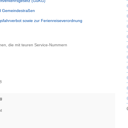
aftverkehrsgesetz (GüKG)
nd Gemeindestraßen
ahrverbot sowie zur Ferienreiseverordnung
hmen, die mit teuren Service-Nummern
8
urg
icht
2
oe