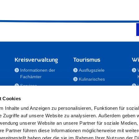
Kreisverwaltung
Tourismus
Wi
Informationen der
Ausflugsziele
Fachämter
Kulinarisches
Services
Aktivitäten in Holstein
e
Karriere und
Unterkünfte
t Cookies
Nachwuchskräfte
Veranstaltungen
 Inhalte und Anzeigen zu personalisieren, Funktionen für sozia
Notdienste
e Zugriffe auf unsere Website zu analysieren. Außerdem geben w
Bekanntmachungen
rwendung unserer Website an unsere Partner für soziale Medien
Formulare/Downloads
re Partner führen diese Informationen möglicherweise mit weite
RSS-Feeds
ereitgestellt haben oder die sie im Rahmen Ihrer Nutzung der D