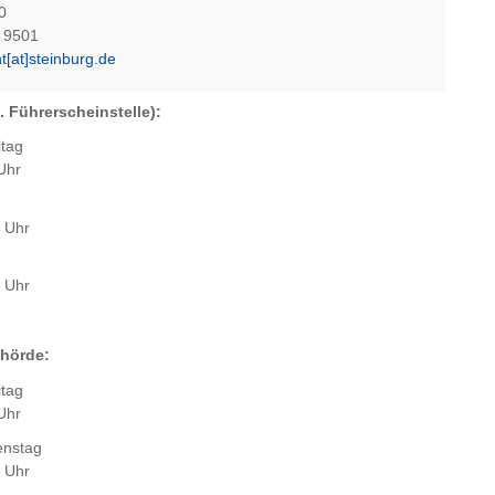
0
 9501
t[at]steinburg.de
. Führerscheinstelle):
itag
Uhr
5 Uhr
0 Uhr
hörde:
itag
Uhr
enstag
5 Uhr