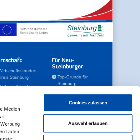
rtschaft
Für Neu-
Steinburger
Wirtschaftsstandort
Top-Gründe für
Kreis Steinburg
Steinburg
Wirtschaftsförderung
Familien
Kompetenzteam
Meine Immobilie
Unternehmen
Cookies zulassen
le Medien
Erholen
Zahlen, Daten,
ir
Fakten
Unsere Rekorde
Auswahl erlauben
, Werbung
Gewerbeflächen
Zukunftskampagne
ren Daten
ienste