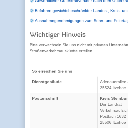
Gewerblicher Güterkraftverkehr nach dem Güterkr
Befahren gewichtsbeschränkter Landes-, Kreis- u
Ausnahmegenehmigungen zum Sonn- und Feiertagsf
Wichtiger Hinweis
Bitte verwechseln Sie uns nicht mit privaten Unterne
Straßenverkehrsauskünfte erteilen.
So erreichen Sie uns
Dienstgebäude
Adenauerallee 
25524 Itzehoe
Postanschrift
Kreis Steinb
Der Landrat
Verkehrsaufs
Postfach 163
25506 Itzeh