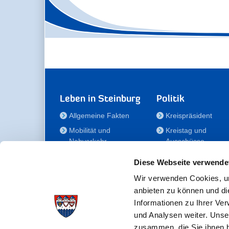
Leben in Steinburg
Politik
Allgemeine Fakten
Kreispräsident
Mobilität und
Kreistag und
Nahverkehr
Ausschüsse
Bauen und Wohnen
Die/Der Beauftragt
Diese Webseite verwende
für Menschen mit
Kultur und Freizeit
Behinderung
Wir verwenden Cookies, um
Familie
anbieten zu können und di
Der
Gesundheit
Informationen zu Ihrer Ve
Kreisseniorenbeirat
und Analysen weiter. Unse
Bildung
Förderstiftung
zusammen, die Sie ihnen b