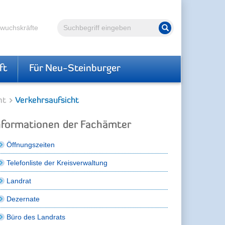
Volltextsuche
hwuchskräfte
Suche starten
ft
Für Neu-Steinburger
mt
Verkehrsaufsicht
nformationen der Fachämter
Öffnungszeiten
Telefonliste der Kreisverwaltung
Landrat
Dezernate
Büro des Landrats