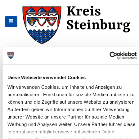
Zur
Zum
Navigation
Inhalt
springen
springen
Kontakt
Sitemap
Presse & Aktuelles
Veranstaltungen
Karriere und Nachwuchskräfte
Suchen
Diese Webseite verwendet Cookies
Verlängerung der
Wir verwenden Cookies, um Inhalte und Anzeigen zu
Fahrerlaubnisklassen C und CE
personalisieren, Funktionen für soziale Medien anbieten zu
können und die Zugriffe auf unsere Website zu analysieren.
Folgende Unterlagen werden benötigt
Außerdem geben wir Informationen zu Ihrer Verwendung
unserer Website an unsere Partner für soziale Medien,
gültiger Personalausweis oder Pass mit
Werbung und Analysen weiter. Unsere Partner führen diese
Meldebescheinigung
Informationen möglicherweise mit weiteren Daten
aktueller Führerschein