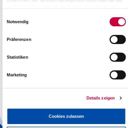
zusammen, die Sie ihnen bereitgestellt haben oder die sie
ein aktuelles biometrisches Lichtbild (Format 35 x 45mm,
im Rahmen Ihrer Nutzung der Dienste gesammelt haben.
nicht älter als ein Jahr)
Bescheinigung über ärztliche Untersuchung
Einwilligungsauswahl
augenfachärztliches Gutachten
Notwendig
Zusatzinformationen
Präferenzen
Eine persönliche Vorsprache ist erforderlich. Zur Abholung
können Sie jedoch jemanden schriftlich bevollmächtigen
.
Einen Termin können Sie
hier
buchen.
Statistiken
Gebühr
Marketing
45,10 EUR
plus optional 5,31 EUR für den
Direktversand
Kartenzahlung ist ausdrücklich erwünscht.
Details zeigen
Um weitere Informationen zu verschiedenen Themen zu erhalten,
Cookies zulassen
nutzen Sie bitte die Volltextsuche.