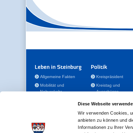
Leben in Steinburg
Politik
Allgemeine Fakten
Kreispräsident
Mobilität und
Kreistag und
Nahverkehr
Ausschüsse
Bauen und Wohnen
Die/Der Beauftragt
Diese Webseite verwende
für Menschen mit
Kultur und Freizeit
Behinderung
Wir verwenden Cookies, um
Familie
anbieten zu können und di
Der
Gesundheit
Informationen zu Ihrer Ve
Kreisseniorenbeirat