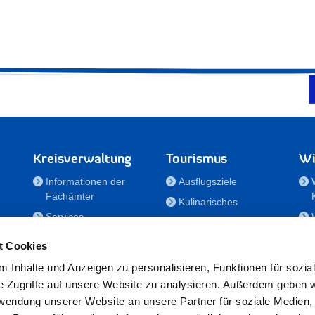
Kreisverwaltung
Tourismus
Wi
Informationen der
Ausflugsziele
Fachämter
Kulinarisches
Services
Aktivitäten in Holstein
e
Karriere und
Unterkünfte
t Cookies
Nachwuchskräfte
Veranstaltungen
 Inhalte und Anzeigen zu personalisieren, Funktionen für sozia
Notdienste
e Zugriffe auf unsere Website zu analysieren. Außerdem geben w
Bekanntmachungen
rwendung unserer Website an unsere Partner für soziale Medien
Formulare/Downloads