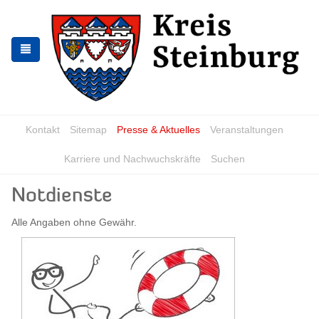
Zur
Zum
Navigation
Inhalt
springen
springen
Kontakt
Sitemap
Presse & Aktuelles
Veranstaltungen
Karriere und Nachwuchskräfte
Suchen
Notdienste
Alle Angaben ohne Gewähr.