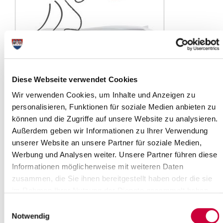
© Trueffelpix - Fotolia.com
Institution
Telefon
Diese Webseite verwendet Cookies
Polizei
110
Wir verwenden Cookies, um Inhalte und Anzeigen zu
personalisieren, Funktionen für soziale Medien anbieten zu
Feuerwehr/Rettungsdienst
112
können und die Zugriffe auf unsere Website zu analysieren.
Medizinisches Zentrum/Klinikum Itzehoe
04821/77 20
Außerdem geben wir Informationen zu Ihrer Verwendung
unserer Website an unsere Partner für soziale Medien,
Ärztlicher Notdienst
116 117 (bun
Werbung und Analysen weiter. Unsere Partner führen diese
(nach Praxisschluss)
Informationen möglicherweise mit weiteren Daten
Zahnärztlicher Notdienst
04823/92 04 
zusammen, die Sie ihnen bereitgestellt haben oder die sie
(externe Leistung)
im Rahmen Ihrer Nutzung der Dienste gesammelt haben.
Apotheken
Einwilligungsauswahl
(externe Leistung)
Notwendig