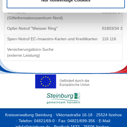
Frauenhaus Itzehoe
04821/61 712
Gift-Notruf
0551/19 240
(Giftinformationszentrum Nord)
Opfer-Notruf "Weisser Ring"
01803/34 34 
Sperr-Notruf EC-/maestro-Karten und Kreditkarten
116 116
Versicherungsbüro-Suche
(externe Leistung)
Kreisverwaltung Steinburg · Viktoriastraße 16-18 · 25524 Itzehoe
· Telefon: 04821/69-0 · Fax: 04821/699-356 · E-Mail:
info[at]steinburg.de
· Postfach 1632 - 25506 Itzehoe ·