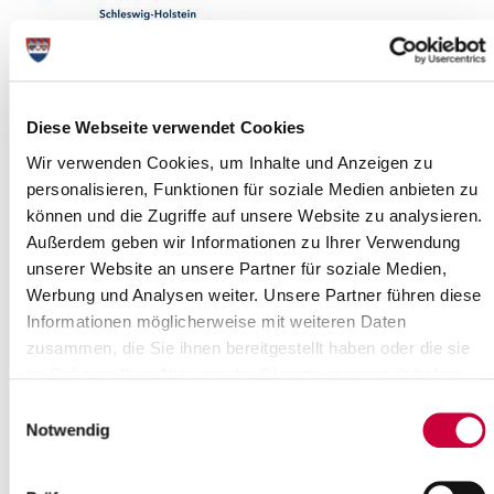
Diese Webseite verwendet Cookies
Wir verwenden Cookies, um Inhalte und Anzeigen zu
personalisieren, Funktionen für soziale Medien anbieten zu
können und die Zugriffe auf unsere Website zu analysieren.
Außerdem geben wir Informationen zu Ihrer Verwendung
Rechtliche Hinweise
unserer Website an unsere Partner für soziale Medien,
Werbung und Analysen weiter. Unsere Partner führen diese
Der Inhalt und die Darstellung dieser Website sind
Informationen möglicherweise mit weiteren Daten
urheberrechtlich geschützt. Vervielfältigungen und sonstige
zusammen, die Sie ihnen bereitgestellt haben oder die sie
Nutzung von Informationen oder Daten, insbesondere die
im Rahmen Ihrer Nutzung der Dienste gesammelt haben.
Verwendung von Texten, Textteilen, Bildwerken oder Grafiken
bedürfen, soweit nicht anders vermerkt, der vorherigen
Einwilligungsauswahl
Zustimmung des Kreises Steinburg. Die Nutzung sämtlicher
Notwendig
Informationen und das sonstige mit den Daten
zusammenhängende Tun, Dulden oder Unterlassen unterliegt
deutschem Recht. Erfüllungsort und Gerichtsstand ist Itzehoe.