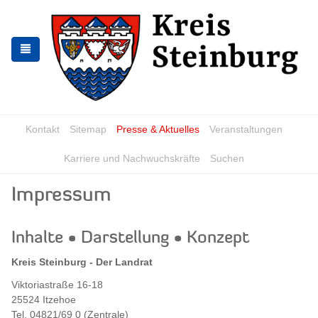
Zur
Zum
Navigation
Inhalt
springen
springen
Kontakt
Sitemap
Presse & Aktuelles
Veranstaltungen
Karriere und Nachwuchskräfte
Suchen
Impressum
Inhalte • Darstellung • Konzept
Kreis Steinburg - Der Landrat
Viktoriastraße 16-18
25524 Itzehoe
Tel. 04821/69 0 (Zentrale)