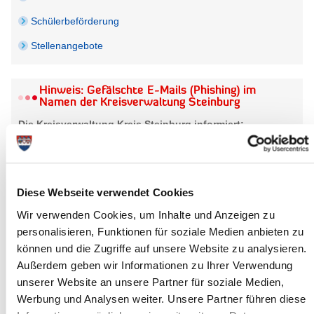
Schülerbeförderung
Stellenangebote
Hinweis: Gefälschte E-Mails (Phishing) im
Namen der Kreisverwaltung Steinburg
Die Kreisverwaltung Kreis Steinburg informiert:
Aktuell sind Phishing-Mails im Namen des Kreises bzw.
Mitarbeitenden im Umlauf. Achten Sie bitte auf ungewöhnliche
oder verdächtige Inhalte (auch Anhänge). Diese Nachrichten
wurden nicht von der Kreisverwaltung Kreis Steinburg
Diese Webseite verwendet Cookies
verschickt. Achten Sie bitte unbedingt u.a. auf die richtige
Wir verwenden Cookies, um Inhalte und Anzeigen zu
Absenderadresse (@steinburg.de).
personalisieren, Funktionen für soziale Medien anbieten zu
Sollten Sie Bedenken bezüglich der Seriosität haben,
können und die Zugriffe auf unsere Website zu analysieren.
kontaktieren Sie bitte unbedingt den entsprechenden Bereich.
Außerdem geben wir Informationen zu Ihrer Verwendung
unserer Website an unsere Partner für soziale Medien,
Werbung und Analysen weiter. Unsere Partner führen diese