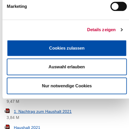
4,26 M
Marketing
Haushalt 2024
9,97 M
Details zeigen
1. Nachtragshaushaltsplan 2023
4,34 M
Haushalt 2023
Cookies zulassen
9,30 M
2. Nachtragshaushaltsplan 2022
Auswahl erlauben
3,37 M
1. Nachtrag zum Haushalt 2022
3,85 M
Nur notwendige Cookies
Haushalt 2022
9,47 M
1. Nachtrag zum Haushalt 2021
3,84 M
Haushalt 2021