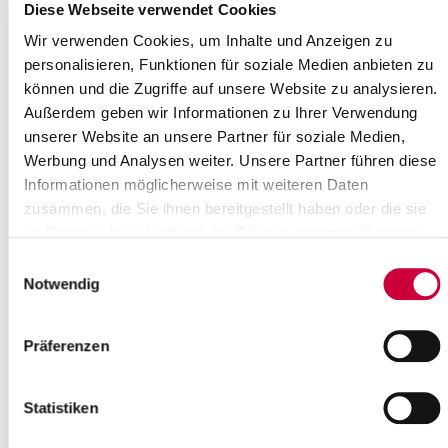
Diese Webseite verwendet Cookies
Angelegenheiten des kommunalen Finanzausgleichs;
Kreisumlage
Wir verwenden Cookies, um Inhalte und Anzeigen zu
Versicherungswesen
personalisieren, Funktionen für soziale Medien anbieten zu
Beteiligungsverwaltung
können und die Zugriffe auf unsere Website zu analysieren.
Geschäftsbuchhaltung
Außerdem geben wir Informationen zu Ihrer Verwendung
Steuerangelegenheiten
unserer Website an unsere Partner für soziale Medien,
Sie haben die Möglichkeit, Ihre Rechnungen auch in digitaler
Werbung und Analysen weiter. Unsere Partner führen diese
Form an
rechnung[at]steinburg.de
zu senden.
Informationen möglicherweise mit weiteren Daten
zusammen, die Sie ihnen bereitgestellt haben oder die sie
Übersicht der Haushaltspläne des Kreises
im Rahmen Ihrer Nutzung der Dienste gesammelt haben.
Steinburg
Einwilligungsauswahl
Haushalt 2026
Notwendig
8,29 M
1. Nachtragshaushaltsplan 2025
Präferenzen
5,10 M
Haushalt 2025
Statistiken
9,75 M
1. Nachtragshaushaltsplan 2024