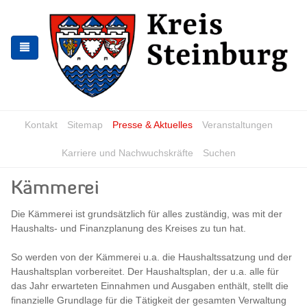
Zur
Zum
Navigation
Inhalt
springen
springen
Kontakt
Sitemap
Presse & Aktuelles
Veranstaltungen
Karriere und Nachwuchskräfte
Suchen
Kämmerei
Die Kämmerei ist grundsätzlich für alles zuständig, was mit der
Haushalts- und Finanzplanung des Kreises zu tun hat.
So werden von der Kämmerei u.a. die Haushaltssatzung und der
Haushaltsplan vorbereitet. Der Haushaltsplan, der u.a. alle für
das Jahr erwarteten Einnahmen und Ausgaben enthält, stellt die
finanzielle Grundlage für die Tätigkeit der gesamten Verwaltung