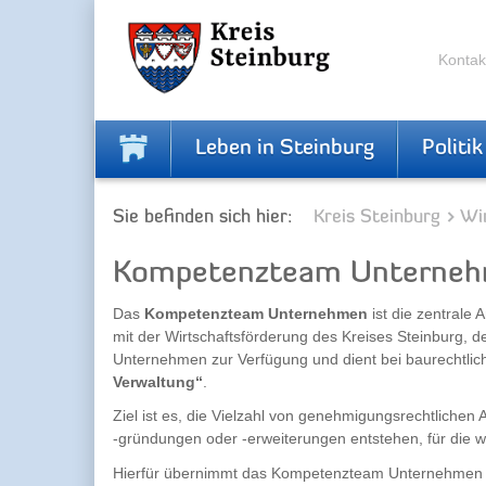
Zur
Zum
Navigation
Inhalt
springen
springen
Kontak
Leben in Steinburg
Politik
Sie befinden sich hier:
Kreis Steinburg
Wi
Kompetenzteam Unternehme
Das
Kompetenzteam Unternehmen
ist die zentrale
mit der Wirtschaftsförderung des Kreises Steinburg, d
Unternehmen zur Verfügung und dient bei baurechtl
Verwaltung“
.
Ziel ist es, die Vielzahl von genehmigungsrechtlich
‑gründungen oder -erweiterungen entstehen, für die w
Hierfür übernimmt das Kompetenzteam Unternehmen 