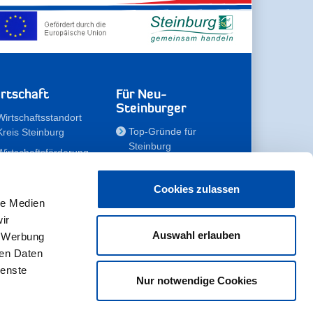
rtschaft
Für Neu-
Steinburger
Wirtschaftsstandort
Top-Gründe für
Kreis Steinburg
Steinburg
Wirtschaftsförderung
Familien
Kompetenzteam
Meine Immobilie
Unternehmen
Cookies zulassen
le Medien
Erholen
Zahlen, Daten,
ir
Fakten
Unsere Rekorde
Auswahl erlauben
, Werbung
Gewerbeflächen
Zukunftskampagne
ren Daten
ienste
Nur notwendige Cookies