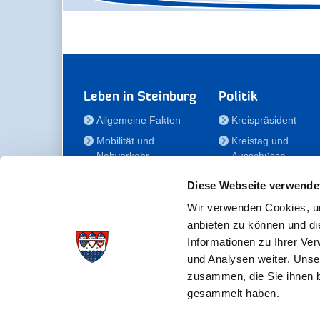
Leben in Steinburg
Politik
Allgemeine Fakten
Kreispräsident
Mobilität und
Kreistag und
Nahverkehr
Ausschüsse
Bauen und Wohnen
Die/Der Beauftragt
Diese Webseite verwende
für Menschen mit
Kultur und Freizeit
Behinderung
Wir verwenden Cookies, um
Familie
anbieten zu können und di
Der
Gesundheit
Informationen zu Ihrer Ve
Kreisseniorenbeirat
und Analysen weiter. Unse
Bildung
Förderstiftung
zusammen, die Sie ihnen b
Fördergesellschaft
gesammelt haben.