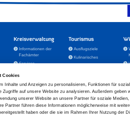
Kreisverwaltung
Tourismus
Wi
Informationen der
Ausflugsziele
Fachämter
Kulinarisches
Services
Aktivitäten in Holstein
e
Karriere und
Unterkünfte
t Cookies
Nachwuchskräfte
Veranstaltungen
 Inhalte und Anzeigen zu personalisieren, Funktionen für sozia
Notdienste
e Zugriffe auf unsere Website zu analysieren. Außerdem geben w
Bekanntmachungen
rwendung unserer Website an unsere Partner für soziale Medien
Formulare/Downloads
re Partner führen diese Informationen möglicherweise mit weite
RSS-Feeds
ereitgestellt haben oder die sie im Rahmen Ihrer Nutzung der D
/Sportförderung