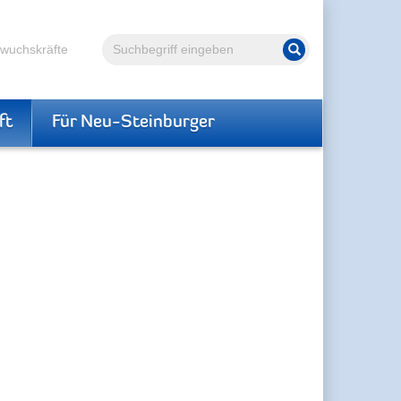
Volltextsuche
hwuchskräfte
Suche starten
ft
Für Neu-Steinburger