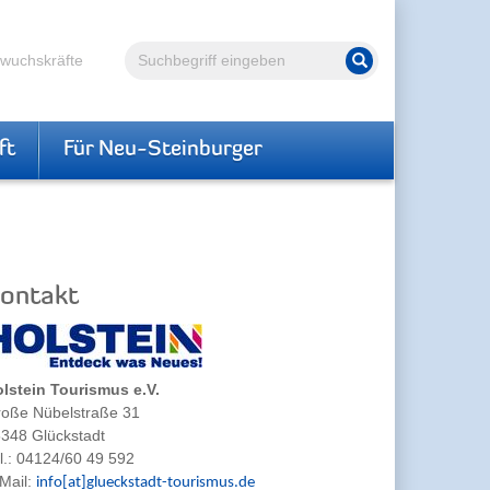
Volltextsuche
hwuchskräfte
Suche starten
ft
Für Neu-Steinburger
ontakt
lstein Tourismus e.V.
oße Nübelstraße 31
348 Glückstadt
l.: 04124/60 49 592
Mail:
info[at]glueckstadt-tourismus.de