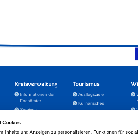
Kreisverwaltung
Tourismus
Wi
Informationen der
Ausflugsziele
Fachämter
Kulinarisches
Services
Aktivitäten in Holstein
e
Karriere und
Unterkünfte
t Cookies
Nachwuchskräfte
Veranstaltungen
 Inhalte und Anzeigen zu personalisieren, Funktionen für sozia
Notdienste