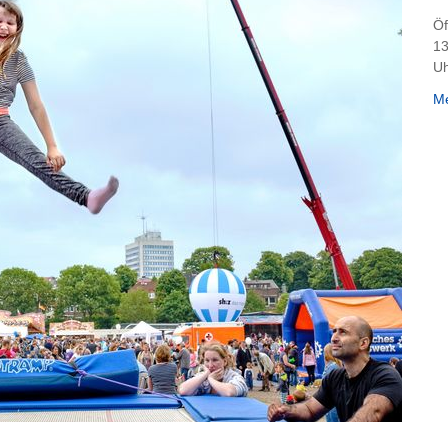
Öf
13
U
Me