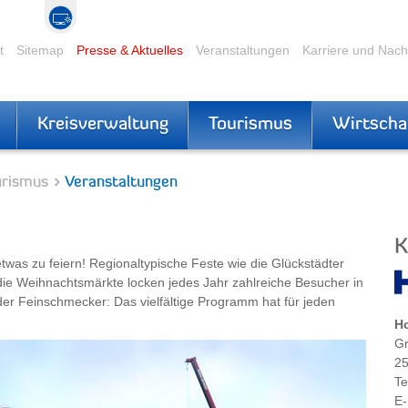
t
Sitemap
Presse & Aktuelles
Veranstaltungen
Karriere und Nac
Kreisverwaltung
Tourismus
Wirtscha
urismus
Veranstaltungen
K
etwas zu feiern! Regionaltypische Feste wie die Glückstädter
die Weihnachtsmärkte locken jedes Jahr zahlreiche Besucher in
der Feinschmecker: Das vielfältige Programm hat für jeden
Ho
Gr
25
Te
E-