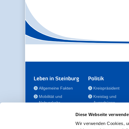
Leben in Steinburg
Politik
Allgemeine Fakten
Kreispräsident
Mobilität und
Kreistag und
Nahverkehr
Ausschüsse
Bauen und Wohnen
Die/Der Beauftragt
Diese Webseite verwende
für Menschen mit
Kultur und Freizeit
Behinderung
Wir verwenden Cookies, um
Familie