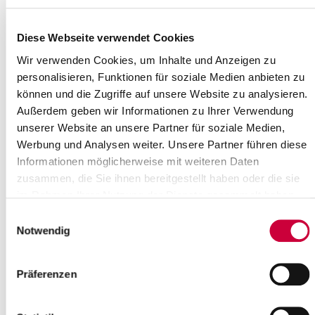
Voraussetzung. Nähere Auskünfte hierzu gibt die untere
Jagdbehörde. Diese erteilt auch Jagdscheine und trifft
Anordnungen rund um die Jagd.
Diese Webseite verwendet Cookies
Vorbereitungslehrgänge für die Ablegung der Jägerprüfung bietet
die
Kreisjägerschaft Steinburg
an.
Wir verwenden Cookies, um Inhalte und Anzeigen zu
personalisieren, Funktionen für soziale Medien anbieten zu
Ausstellung und Verlängerung von Jagdscheinen
können und die Zugriffe auf unsere Website zu analysieren.
Für die Erstausstellung oder Verlängerung Ihres Jagdscheines
Außerdem geben wir Informationen zu Ihrer Verwendung
reichen Sie bitte per Post oder in den Hausbriefkasten am
unserer Website an unsere Partner für soziale Medien,
Haupteingang des Kreisgebäudes Viktoriastr. 16 – 18, 25524
Werbung und Analysen weiter. Unsere Partner führen diese
Itzehoe ein:
Informationen möglicherweise mit weiteren Daten
Den von Ihnen unterschriebenen Antragsvordruck
zusammen, die Sie ihnen bereitgestellt haben oder die sie
>>>
KLICK
<<<,
im Rahmen Ihrer Nutzung der Dienste gesammelt haben.
einen Nachweis über eine bestehende
Jagdhaftpflichtversicherung mit der Versicherungszeit über
Einwilligungsauswahl
den von Ihnen beantragten Zeitraum (maximal 3 Jahre)
Notwendig
Ihren Jagdschein
Kann Ihr alter Jagdschein nicht mehr verlängert werden (die Seite
Präferenzen
5 ist bereits vollständig ausgefüllt), benötigen Sie zusätzlich noch
ein neues Passbild.