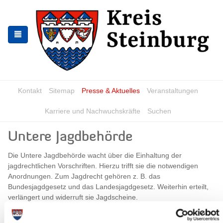
Zur
Zum
Navigation
Inhalt
springen
springen
Kontakt
Sitemap
Presse & Aktuelles
Veranstaltungen
Karriere und Nachwuchskräfte
Suchen
Untere Jagdbehörde
Die Untere Jagdbehörde wacht über die Einhaltung der
jagdrechtlichen Vorschriften. Hierzu trifft sie die notwendigen
Anordnungen. Zum Jagdrecht gehören z. B. das
Bundesjagdgesetz und das Landesjagdgesetz. Weiterhin erteilt,
verlängert und widerruft sie Jagdscheine.
Zum Ausüben der Jagd ist das Ablegen der Jägerprüfung