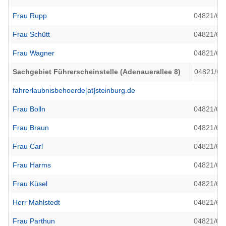
Frau Rupp
04821/69
Frau Schütt
04821/69
Frau Wagner
04821/69
Sachgebiet Führerscheinstelle (Adenauerallee 8)
04821/69
fahrerlaubnisbehoerde[at]steinburg.de
Frau Bolln
04821/69
Frau Braun
04821/69
Frau Carl
04821/69
Frau Harms
04821/69
Frau Küsel
04821/69
Herr Mahlstedt
04821/69
Frau Parthun
04821/69