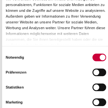
Frau Schittig
04821/69
personalisieren, Funktionen für soziale Medien anbieten zu
Frau Stäcker
04821/69
können und die Zugriffe auf unsere Website zu analysieren.
Außerdem geben wir Informationen zu Ihrer Verwendung
Frau Stutz
04821/69
unserer Website an unsere Partner für soziale Medien,
Frau Voß
04821/69
Werbung und Analysen weiter. Unsere Partner führen diese
Informationen möglicherweise mit weiteren Daten
Herr Yegin
04821/69
zusammen, die Sie ihnen bereitgestellt haben oder die sie
im Rahmen Ihrer Nutzung der Dienste gesammelt haben.
Koordinierungsstelle Integration
Einwilligungsauswahl
Frau Chaberny
04821/69
Notwendig
Herr Abo Hassoun
04821/69
Abteilung Verkehrsaufsicht (Adenauerallee 8)
4821/699 
Präferenzen
verkehrsaufsicht[at]steinburg.de
Statistiken
Frau Zunker
04821/69
Herr Maier
04821/69
Marketing
Frau Richter, J.
04821/69