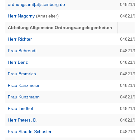
ordnungsamt[at]steinburg.de
04821/699
Herr Nagorny
(Amtsleiter)
04821/69
Abteilung Allgemeine Ordnungsangelegenheiten
Herr Richter
04821/69
Frau Behrendt
04821/69
Herr Benz
04821/69
Frau Emmrich
04821/69
Frau Kanzmeier
04821/69
Frau Kunzmann
04821/69
Frau Lindhof
04821/69
Herr Peters, D.
04821/69
Frau Staude-Schuster
04821/69