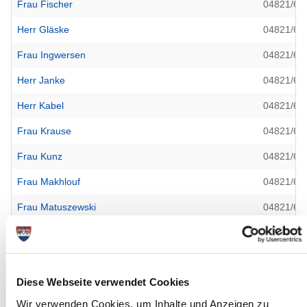
Frau Fischer
04821/69
Herr Gläske
04821/69
Frau Ingwersen
04821/69
Herr Janke
04821/69
Herr Kabel
04821/69
Frau Krause
04821/69
Frau Kunz
04821/69
Frau Makhlouf
04821/69
Frau Matuszewski
04821/69
Frau Mildebrath
04821/69
Frau Mühlbrandt
04821/69
Diese Webseite verwendet Cookies
Frau Ohm
04821/69
Wir verwenden Cookies, um Inhalte und Anzeigen zu