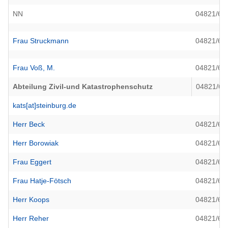
NN
04821/69
Frau Struckmann
04821/69
Frau Voß, M.
04821/69
Abteilung Zivil-und Katastrophenschutz
04821/69
kats[at]steinburg.de
Herr Beck
04821/69
Herr Borowiak
04821/69
Frau Eggert
04821/69
Frau Hatje-Fötsch
04821/69
Herr Koops
04821/69
Herr Reher
04821/69