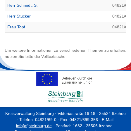
Herr Schmidt, S.
04821/69
Herr Stücker
04821/69
Frau Topf
04821/69
Um weitere Informationen zu verschiedenen Themen zu erhalten,
nutzen Sie bitte die Volltextsuche.
Kreisverwaltung Steinburg · Viktoriastraße 16-18 · 25524 Itzehoe
· Telefon: 04821/69-0 · Fax: 04821/699-356 · E-Mail:
info[at]steinburg.de
· Postfach 1632 - 25506 Itzehoe ·