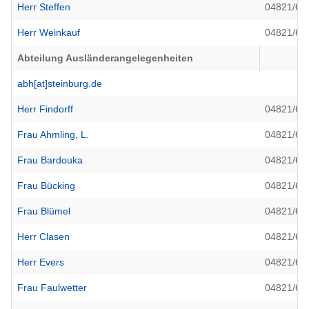
Herr Steffen
04821/69
Herr Weinkauf
04821/69
Abteilung Ausländerangelegenheiten
abh[at]steinburg.de
Herr Findorff
04821/69
Frau Ahmling, L.
04821/69
Frau Bardouka
04821/69
Frau Bücking
04821/69
Frau Blümel
04821/69
Herr Clasen
04821/69
Herr Evers
04821/69
Frau Faulwetter
04821/69