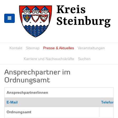
Zur
Zum
Navigation
Inhalt
springen
springen
Kontakt
Sitemap
Presse & Aktuelles
Veranstaltungen
Karriere und Nachwuchskräfte
Suchen
Ansprechpartner im
Ordnungsamt
Ansprechpartner/innen
E-Mail
Telefon
Ordnungsamt