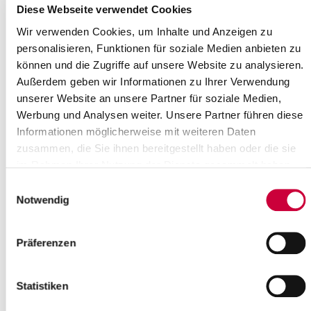
Diese Webseite verwendet Cookies
1-10 Jahrgangstufen:
Wir verwenden Cookies, um Inhalte und Anzeigen zu
Detlefsengymnasium
personalisieren, Funktionen für soziale Medien anbieten zu
Sophie-Scholl Gymnasium
können und die Zugriffe auf unsere Website zu analysieren.
Schulen außerhalb des Kreises
Außerdem geben wir Informationen zu Ihrer Verwendung
unserer Website an unsere Partner für soziale Medien,
Frau Möller
Oberstufen innerhalb des Kreises
048
Werbung und Analysen weiter. Unsere Partner führen diese
RBZ (BF1, BF3, BG, BOS, FOS, AVSH, FSE)
Informationen möglicherweise mit weiteren Daten
zusammen, die Sie ihnen bereitgestellt haben oder die sie
Formulare
im Rahmen Ihrer Nutzung der Dienste gesammelt haben.
Einwilligungsauswahl
Informationen zur Schülerbeförderung
Notwendig
91 K
Wichtige Information: Änderungen Schülerbeförderung für
Präferenzen
Oberstufen und RBZ Steinburg ab dem Schuljahr 2026/2027
76 K
Antrag auf Erstattung von Schülerbeförderungskosten
Statistiken
50 K