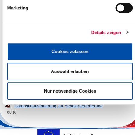
Fahrkartenantrag HVV-Tarif
Marketing
118 K
Fahrkartenantrag NAH-SH-Tarif
111 K
Details zeigen
HVV Ersatzfahrkartenantrag
69 K
Cookies zulassen
Ersatzfahrkartenantrag NAH-SH-Tarif
77 K
Auswahl erlauben
Schülerbeförderungssatzung ab 01.08.2024
107 K
Schülerbeförderungssatzung ab 01.08.2026
Nur notwendige Cookies
92 K
Datenschutzerklärung zur Schülerbeförderung
80 K