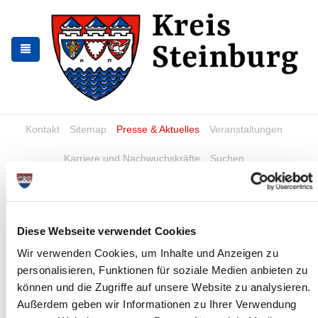
Zur
Zum
Navigation
Inhalt
springen
springen
Kontakt
Sitemap
Presse & Aktuelles
Veranstaltungen
Karriere und Nachwuchskräfte
Suchen
EU-Kartenführerschein
(Umtausch)
Diese Webseite verwendet Cookies
Folgende Unterlagen werden benötigt
Wir verwenden Cookies, um Inhalte und Anzeigen zu
personalisieren, Funktionen für soziale Medien anbieten zu
gültiger Personalausweis oder Pass mit
können und die Zugriffe auf unsere Website zu analysieren.
Meldebescheinigung
Außerdem geben wir Informationen zu Ihrer Verwendung
aktueller Führerschein