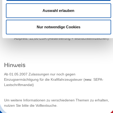
gegebenenfalls eines Wunschkennzeichens (10,20 EUR)
gegebenenfalls sonstige individuelle Gebühren
Auswahl erlauben
und gegebenenfalls zuzüglich der Kosten für die
Kennzeichenschilder bei einem Schilderhersteller Ihrer
Wahl (vor Ort oder über das Internet) bei der Beantragung
Nur notwendige Cookies
von neuen „IZ-Kennzeichenschilder"
Wunschkennzeichen können Sie
hier
reservieren.
Aufpreis: 12,80 EUR (Reservierung + Wunschkennzeichen)
Hinweis
Ab 01.05.2007 Zulassungen nur noch gegen
Einzugsermächtigung für die Kraftfahrzeugsteuer (
neu
: SEPA-
Lastschriftmandat)
Um weitere Informationen zu verschiedenen Themen zu erhalten,
nutzen Sie bitte die Volltextsuche.