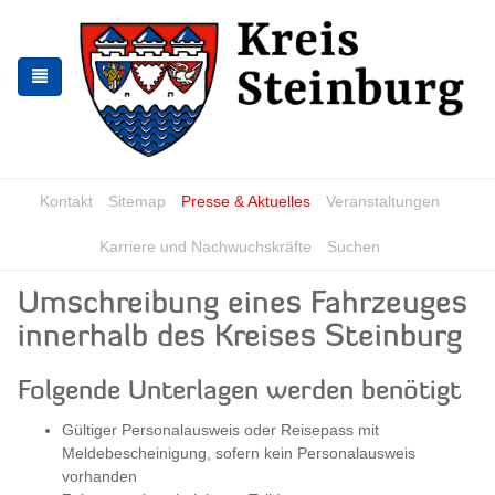
Zur
Zum
Navigation
Inhalt
springen
springen
Kontakt
Sitemap
Presse & Aktuelles
Veranstaltungen
Karriere und Nachwuchskräfte
Suchen
Umschreibung eines Fahrzeuges
innerhalb des Kreises Steinburg
Folgende Unterlagen werden benötigt
Gültiger Personalausweis oder Reisepass mit
Meldebescheinigung, sofern kein Personalausweis
vorhanden