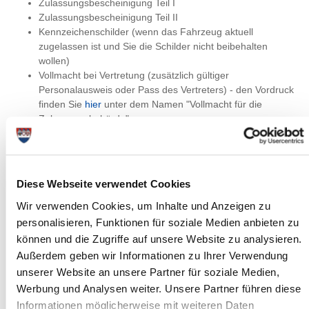
Zulassungsbescheinigung Teil I
Zulassungsbescheinigung Teil II
Kennzeichenschilder (wenn das Fahrzeug aktuell
zugelassen ist und Sie die Schilder nicht beibehalten
wollen)
Vollmacht bei Vertretung (zusätzlich gültiger
Personalausweis oder Pass des Vertreters) - den Vordruck
finden Sie
hier
unter dem Namen "Vollmacht für die
Zulassungsbehörde"
Gültiger HU-Bericht (Hauptuntersuchung)
Elektronische Versicherungsbestätigung (7-stelliger Code
der Versicherungsgesellschaft)
SEPA-Lastschriftmandat (Kfz-Steuer) - den Vordruck
Diese Webseite verwendet Cookies
erhalten Sie
hier
Wir verwenden Cookies, um Inhalte und Anzeigen zu
Sollte das Fahrzeug für landwirtschaftliche Nutzung
zugelassen werden, ist vom Fahrzeughalter anstelle des
personalisieren, Funktionen für soziale Medien anbieten zu
SEPA-Lastschriftmandates (Kfz-Steuer) ein Antrag auf
können und die Zugriffe auf unsere Website zu analysieren.
Steuerbefreiung nach § 3 Nr. 7 Kraftfahrzeugsteuergesetz
Außerdem geben wir Informationen zu Ihrer Verwendung
(den Vordruck finden Sie
hier
) auszufüllen.
unserer Website an unsere Partner für soziale Medien,
Zusätzlich
Werbung und Analysen weiter. Unsere Partner führen diese
bei Firmen: Handelsregisterauszug und
Informationen möglicherweise mit weiteren Daten